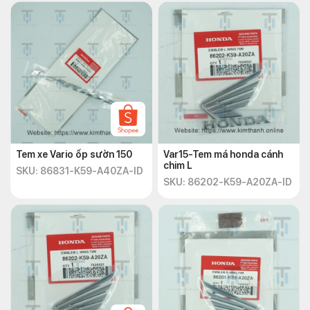
Tem xe Vario ốp sườn 150
Var15-Tem má honda cánh
chim L
SKU: 86831-K59-A40ZA-ID
SKU: 86202-K59-A20ZA-ID