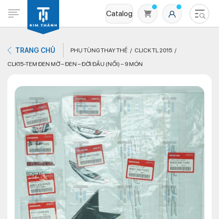
Catalog
TRANG CHỦ
PHỤ TÙNG THAY THẾ
CLICK TL 2015
CLK15-TEM ĐEN MỜ – ĐEN – ĐỜI ĐẦU (NỔI) – 9 MÓN
Không có sản phẩm nào trong giỏ hàng