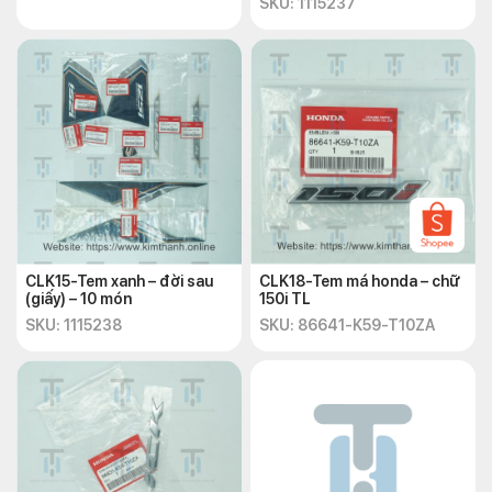
SKU: 1115237
CLK15-Tem xanh – đời sau
CLK18-Tem má honda – chữ
(giấy) – 10 món
150i TL
SKU: 1115238
SKU: 86641-K59-T10ZA