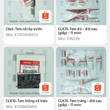
Click-Tem nổi ốp sườn
CLK15-Tem đỏ – đời sau
(giấy) – 11 món
SKU: 87107KVB970
SKU: 1115239
CLK15-Tem thông số Indo
CLK15-Tem trắng – đời sau
(giấy) – 11 món
SKU: 87505K59A10