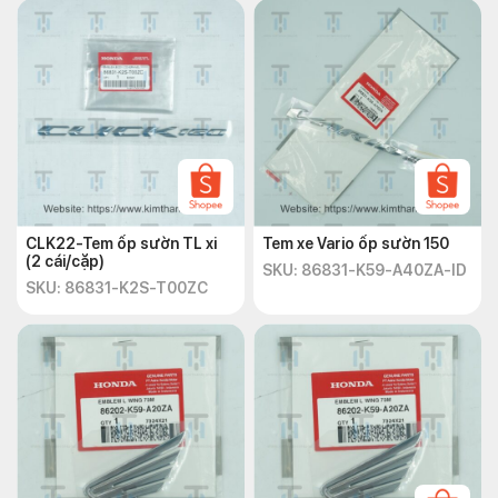
CLK22-Tem ốp sườn TL xi
Tem xe Vario ốp sườn 150
(2 cái/cặp)
SKU: 86831-K59-A40ZA-ID
SKU: 86831-K2S-T00ZC