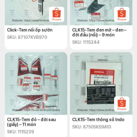
Click-Tem nổi ốp sườn
CLK15-Tem đen mờ – đen –
đời đầu (nổi) – 9 món
SKU: 87107KVB970
SKU: 1115244
CLK15-Tem đỏ – đời sau
CLK15-Tem thông số Indo
(giấy) – 11 món
SKU: 87505K59A10
SKU: 1115239