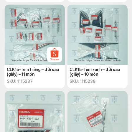
CLK15-Tem trắng – đời sau
CLK15-Tem xanh – đời sau
(giấy) – 11 món
(giấy) – 10 món
SKU: 1115237
SKU: 1115238