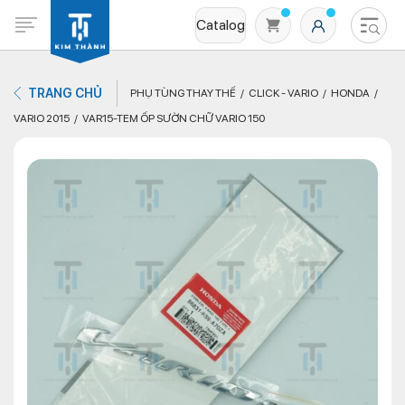
Catalog
TRANG CHỦ
PHỤ TÙNG THAY THẾ
CLICK - VARIO
HONDA
VARIO 2015
VAR15-TEM ỐP SƯỜN CHỮ VARIO 150
Không có sản phẩm nào trong giỏ hàng