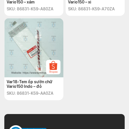
Vario150 – xám
Vario150 – xi
SKU: 86831-K59-A80ZA
SKU: 86831-K59-A70ZA
Var18-Tem ốp sườn chữ
Vario150 Indo – đỏ
SKU: 86831-K59-AA0ZA