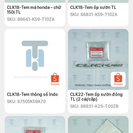
CLK18-Tem má honda – chữ
CLK18-Tem ốp sườn TL
150i TL
SKU: 86831-K59-T10ZA
SKU: 86641-K59-T10ZA
CLK18-Tem thông số Indo
CLK22-Tem ốp sườn đồng
TL (2 cái/cặp)
SKU: 87505K59A70
SKU: 86831-K2S-T00ZB