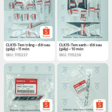
CLK15-Tem trắng – đời sau
CLK15-Tem xanh – đời sau
(giấy) – 11 món
(giấy) – 10 món
SKU: 1115237
SKU: 1115238