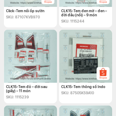
Click-Tem nổi ốp sườn
CLK15-Tem đen mờ – đen –
đời đầu (nổi) – 9 món
SKU: 87107KVB970
SKU: 1115244
CLK15-Tem đỏ – đời sau
CLK15-Tem thông số Indo
(giấy) – 11 món
SKU: 87505K59A10
SKU: 1115239