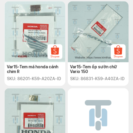
Var15-Tem má honda cánh
Var15-Tem ốp sườn chữ
chim R
Vario 150
SKU: 86201-K59-A20ZA-ID
SKU: 86831-K59-A40ZA-ID