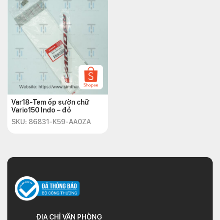
Var18-Tem ốp sườn chữ
Vario150 Indo – đỏ
SKU: 86831-K59-AA0ZA
ĐỊA CHỈ VĂN PHÒNG