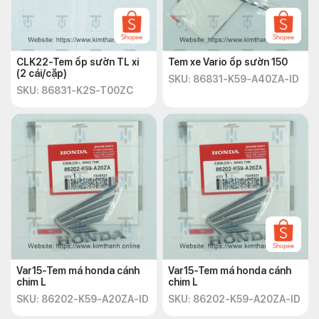
CLK22-Tem ốp sườn TL xi
Tem xe Vario ốp sườn 150
(2 cái/cặp)
SKU: 86831-K59-A40ZA-ID
SKU: 86831-K2S-T00ZC
Var15-Tem má honda cánh
Var15-Tem má honda cánh
chim L
chim L
SKU: 86202-K59-A20ZA-ID
SKU: 86202-K59-A20ZA-ID