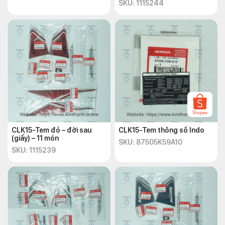
SKU: 1115244
CLK15-Tem đỏ – đời sau
CLK15-Tem thông số Indo
(giấy) – 11 món
SKU: 87505K59A10
SKU: 1115239