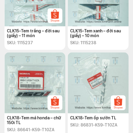
CLK15-Tem trắng – đời sau
CLK15-Tem xanh – đời sau
(giấy) – 11 món
(giấy) – 10 món
SKU: 1115237
SKU: 1115238
CLK18-Tem má honda – chữ
CLK18-Tem ốp sườn TL
150i TL
SKU: 86831-K59-T10ZA
SKU: 86641-K59-T10ZA