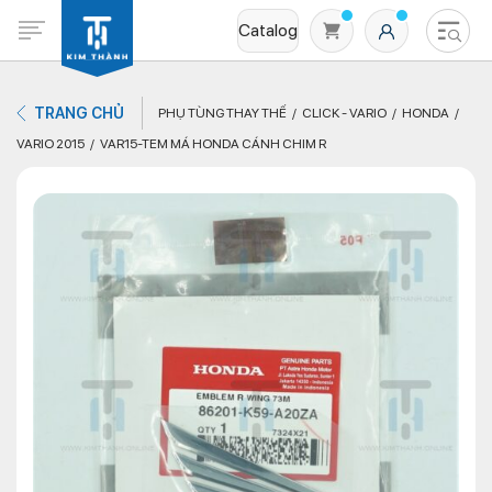
Catalog
TRANG CHỦ
PHỤ TÙNG THAY THẾ
CLICK - VARIO
HONDA
VARIO 2015
VAR15-TEM MÁ HONDA CÁNH CHIM R
Không có sản phẩm nào trong giỏ hàng