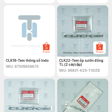
CLK18-Tem thông số Indo
CLK22-Tem ốp sườn đồng
TL (2 cái/cặp)
SKU: 87505K59A70
SKU: 86831-K2S-T00ZB