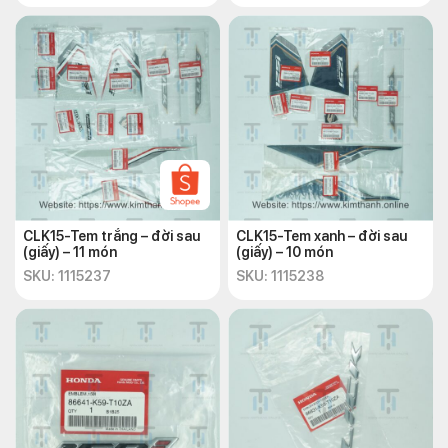
CLK15-Tem trắng – đời sau
CLK15-Tem xanh – đời sau
(giấy) – 11 món
(giấy) – 10 món
SKU: 1115237
SKU: 1115238