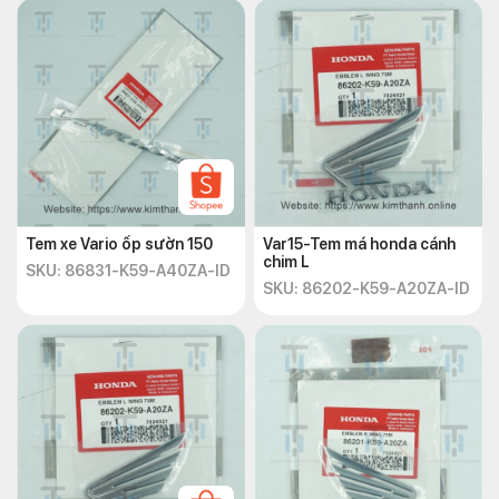
Tem xe Vario ốp sườn 150
Var15-Tem má honda cánh
chim L
SKU: 86831-K59-A40ZA-ID
SKU: 86202-K59-A20ZA-ID