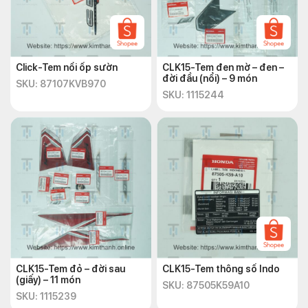
Click-Tem nổi ốp sườn
CLK15-Tem đen mờ – đen –
đời đầu (nổi) – 9 món
SKU: 87107KVB970
SKU: 1115244
CLK15-Tem đỏ – đời sau
CLK15-Tem thông số Indo
(giấy) – 11 món
SKU: 87505K59A10
SKU: 1115239