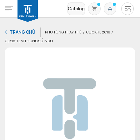
Catalog
TRANG CHỦ
PHỤ TÙNG THAY THẾ
CLICK TL 2018
CLK18-TEM THÔNG SỐ INDO
Không có sản phẩm nào trong giỏ hàng