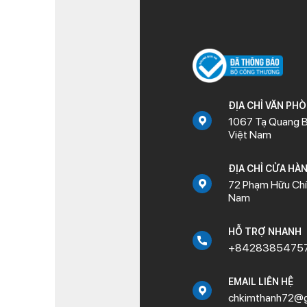
ĐỊA CHỈ VĂN PH
1067 Tạ Quang B
Việt Nam
ĐỊA CHỈ CỬA HÀ
72 Phạm Hữu Chí,
Nam
HỖ TRỢ NHANH
+8428385475
EMAIL LIÊN HỆ
chkimthanh72@g