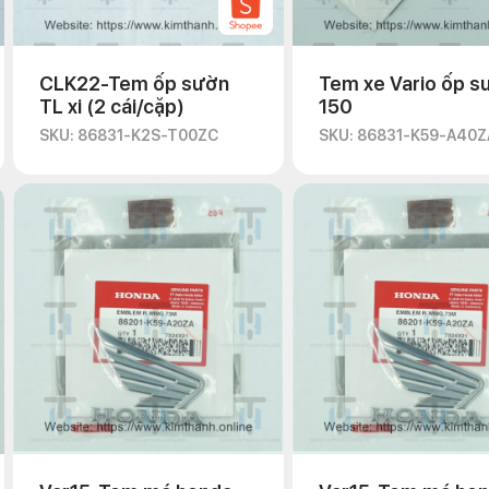
CLK22-Tem ốp sườn
Tem xe Vario ốp s
TL xi (2 cái/cặp)
150
SKU: 86831-K2S-T00ZC
SKU: 86831-K59-A40Z