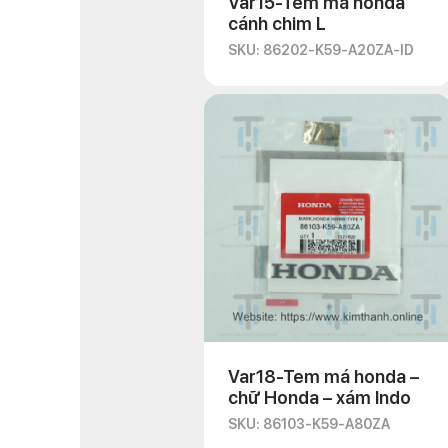
Var15-Tem má honda
cánh chim L
SKU: 86202-K59-A20ZA-ID
Var18-Tem má honda –
chữ Honda – xám Indo
SKU: 86103-K59-A80ZA