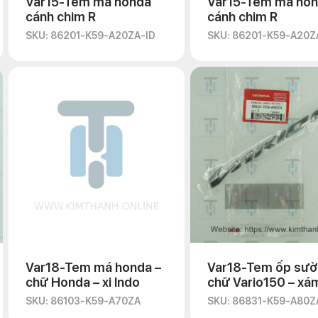
Var15-Tem má honda
Var15-Tem má ho
cánh chim R
cánh chim R
SKU: 86201-K59-A20ZA-ID
SKU: 86201-K59-A20Z
Var18-Tem má honda –
Var18-Tem ốp sư
chữ Honda – xi Indo
chữ Vario150 – xá
SKU: 86103-K59-A70ZA
SKU: 86831-K59-A80Z