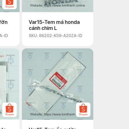
ườn
Var15-Tem má honda
cánh chim L
A-ID
SKU: 86202-K59-A20ZA-ID