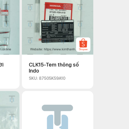
ời
CLK15-Tem thông số
Indo
SKU: 87505K59A10