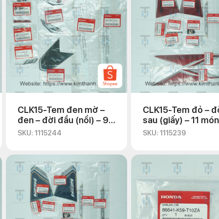
CLK15-Tem đen mờ –
CLK15-Tem đỏ – đ
đen – đời đầu (nổi) – 9
sau (giấy) – 11 món
món
SKU: 1115244
SKU: 1115239