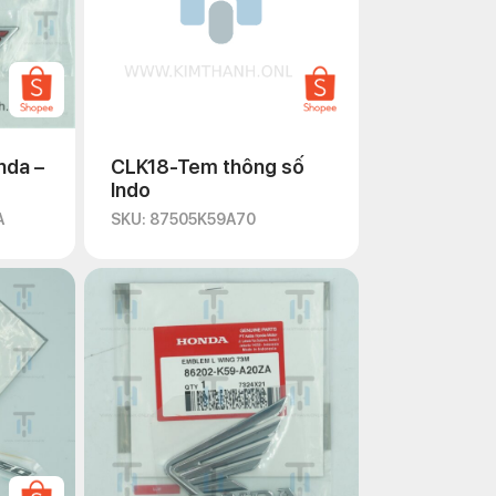
nda –
CLK18-Tem thông số
Indo
A
SKU: 87505K59A70