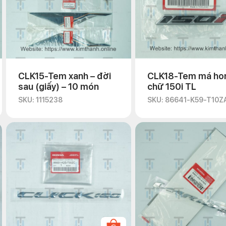
CLK15-Tem xanh – đời
CLK18-Tem má ho
sau (giấy) – 10 món
chữ 150i TL
SKU: 1115238
SKU: 86641-K59-T10Z