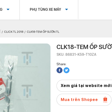
OG
PHỤ TÙNG XE MÁY
Ế
CLICK TL 2018
CLK18-TEM ỐP SƯỜN TL
CLK18-TEM ỐP SƯỜ
SKU: 86831-K59-T10ZA
Share:
Xem giá tại website mới
Mua trên Shopee