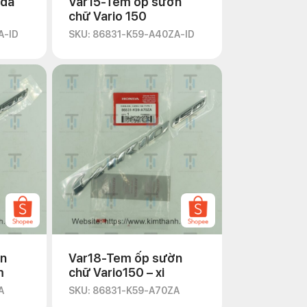
nda
Var15-Tem ốp sườn
chữ Vario 150
A-ID
SKU: 86831-K59-A40ZA-ID
ờn
Var18-Tem ốp sườn
m
chữ Vario150 – xi
A
SKU: 86831-K59-A70ZA