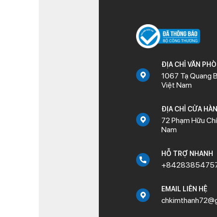
ĐỊA CHỈ VĂN PH
1067 Tạ Quang B
Việt Nam
ĐỊA CHỈ CỬA HÀ
72 Phạm Hữu Chí,
Nam
HỖ TRỢ NHANH
+8428385475
EMAIL LIÊN HỆ
chkimthanh72@g