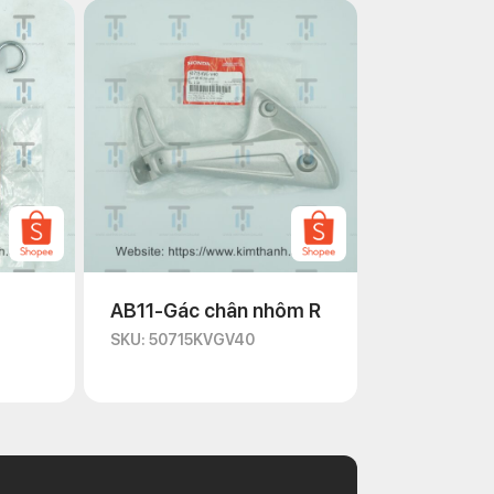
AB11-Gác chân nhôm R
SKU: 50715KVGV40