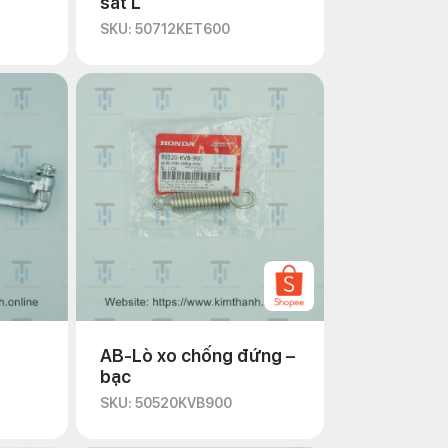
sắt L
SKU: 50712KET600
AB-Lò xo chống đứng –
bạc
SKU: 50520KVB900