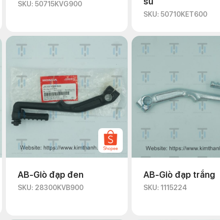
su
SKU: 50715KVG900
SKU: 50710KET600
AB-Giò đạp đen
AB-Giò đạp trắng
SKU: 28300KVB900
SKU: 1115224