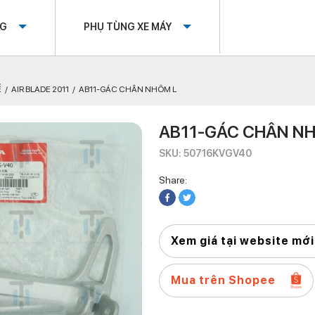
OG
PHỤ TÙNG XE MÁY
Ế
AIR BLADE 2011
AB11-GÁC CHÂN NHÔM L
AB11-GÁC CHÂN N
SKU: 50716KVGV40
Share:
Xem giá tại website mới
Mua trên Shopee