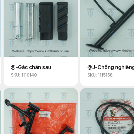
@-Gác chân sau
@J-Chống nghiên
SKU: 1110140
SKU: 1115158