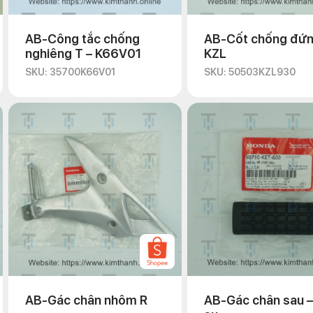
AB-Công tắc chống
AB-Cốt chống đứng
nghiêng T – K66V01
KZL
SKU: 35700K66V01
SKU: 50503KZL930
AB-Gác chân nhôm R
AB-Gác chân sau –