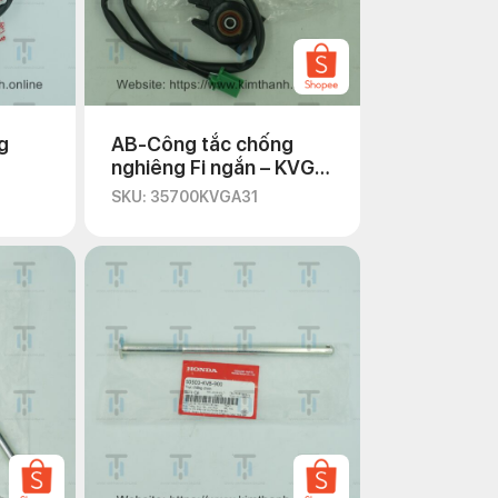
g
AB-Công tắc chống
nghiêng Fi ngắn – KVG –
kđ
SKU: 35700KVGA31