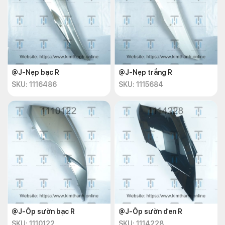
@J-Nẹp bạc R
@J-Nẹp trắng R
SKU: 1116486
SKU: 1115684
@J-Ốp sườn bạc R
@J-Ốp sườn đen R
SKU: 1110122
SKU: 1114228