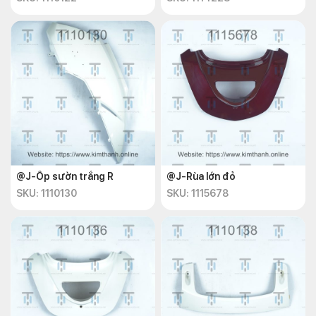
@J-Ốp sườn trắng R
@J-Rùa lớn đỏ
SKU: 1110130
SKU: 1115678