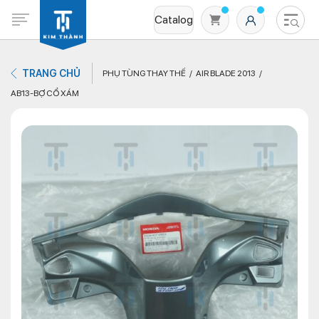
Catalog
TRANG CHỦ
PHỤ TÙNG THAY THẾ
AIR BLADE 2013
AB13-BỢ CỔ XÁM
Không có sản phẩm nào trong giỏ hàng