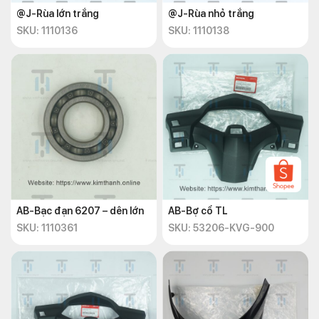
@J-Rùa lớn trắng
@J-Rùa nhỏ trắng
SKU: 1110136
SKU: 1110138
AB-Bạc đạn 6207 – dên lớn
AB-Bợ cổ TL
SKU: 1110361
SKU: 53206-KVG-900