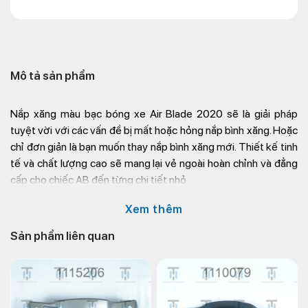
Mô tả sản phẩm
Nắp xăng màu bạc bóng xe Air Blade 2020
sẽ là giải pháp
tuyệt vời với các vấn đề bị mất hoặc hỏng nắp bình xăng. Hoặc
chỉ đơn giản là bạn muốn thay nắp bình xăng mới. Thiết kế tinh
tế và chất lượng cao sẽ mang lại vẻ ngoài hoàn chỉnh và đẳng
cấp cho chiếc AB đến từng chi tiết nhỏ.
Hãy cùng chúng tôi điểm qua một số thông tin chi tiết của Nắp
Xem thêm
xăng màu bạc bóng xe Air Blade 2020:
Sản phẩm liên quan
Chất liệu cao cấp:
Nắp xăng màu bạc bóng xe Air
Blade 2020 được làm bằng inox cao cấp và phủ mạ
crom. Với chất liệu trên, nắp xăng sẽ được bảo vệ gần
như tuyệt đối khỏi tình trạng trầy xước hay móp méo do
va chạm hay bị ăn mòn bởi xăng xe máy.