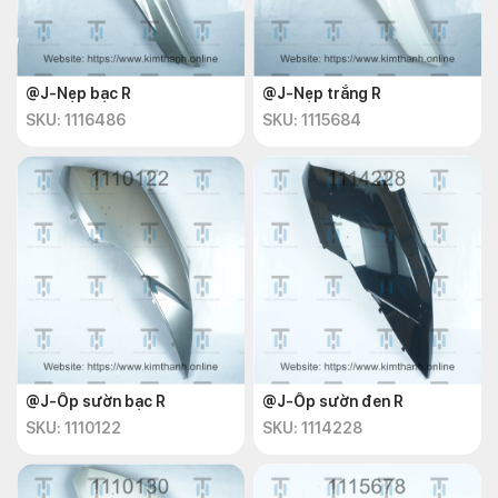
@J-Nẹp bạc R
@J-Nẹp trắng R
SKU: 1116486
SKU: 1115684
@J-Ốp sườn bạc R
@J-Ốp sườn đen R
SKU: 1110122
SKU: 1114228