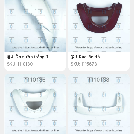
@J-Ốp sườn trắng R
@J-Rùa lớn đỏ
SKU: 1110130
SKU: 1115678