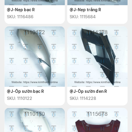
@J-Nẹp bạc R
@J-Nẹp trắng R
SKU: 1116486
SKU: 1115684
@J-Ốp sườn bạc R
@J-Ốp sườn đen R
SKU: 1110122
SKU: 1114228