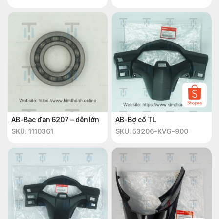
AB-Bạc đạn 6207 – dên lớn
AB-Bợ cổ TL
SKU: 1110361
SKU: 53206-KVG-900