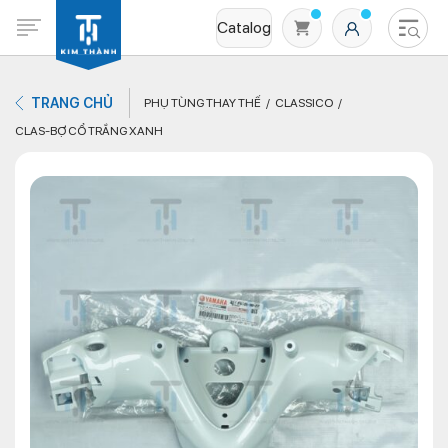
Catalog
TRANG CHỦ
PHỤ TÙNG THAY THẾ
CLASSICO
CLAS-BỢ CỔ TRẮNG XANH
Không có sản phẩm nào trong giỏ hàng