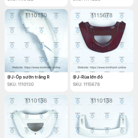
@J-Ốp sườn trắng R
@J-Rùa lớn đỏ
SKU: 1110130
SKU: 1115678