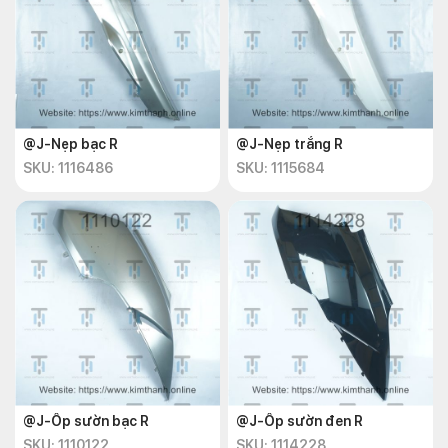
@J-Nẹp bạc R
@J-Nẹp trắng R
SKU: 1116486
SKU: 1115684
@J-Ốp sườn bạc R
@J-Ốp sườn đen R
SKU: 1110122
SKU: 1114228