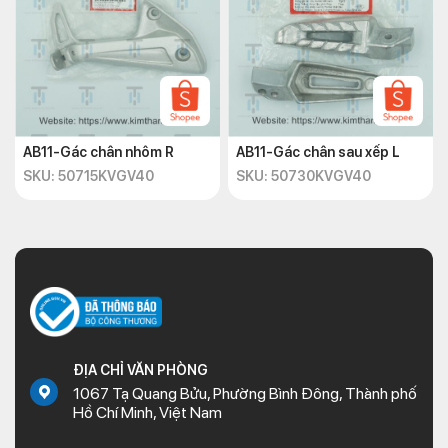
AB11-Gác chân nhôm R
AB11-Gác chân sau xếp L
SKU: 50715KVGV40
SKU: 50730KVGV40
ĐỊA CHỈ VĂN PHÒNG
1067 Tạ Quang Bửu, Phường Bình Đông, Thành phố
Hồ Chí Minh, Việt Nam