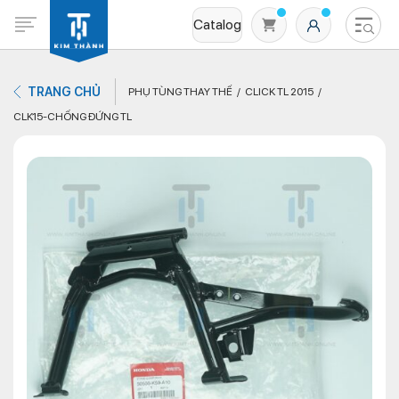
Catalog
TRANG CHỦ
PHỤ TÙNG THAY THẾ
CLICK TL 2015
CLK15-CHỐNG ĐỨNG TL
Không có sản phẩm nào trong giỏ hàng