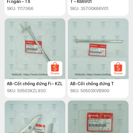
Fi ngắn – TX
T – K66V01
SKU: 1117066
SKU: 35700K66V01
AB-Cốt chống đứng Fi – KZL
AB-Cốt chống đứng T
SKU: 50503KZL930
SKU: 50503KVB900