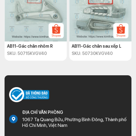
AB11-Gác chân nhôm R
AB11-Gác chân sau xếp L
SKU: 50715KVGV40
SKU: 50730KVGV40
ĐỊA CHỈ VĂN PHÒNG
1067 Tạ Quang Bửu, Phường Bình Đông, Thành phố
Hồ Chí Minh, Việt Nam