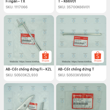
Fi ngắn – TX
T – K66V01
SKU: 1117066
SKU: 35700K66V01
AB-Cốt chống đứng Fi – KZL
AB-Cốt chống đứng T
SKU: 50503KZL930
SKU: 50503KVB900