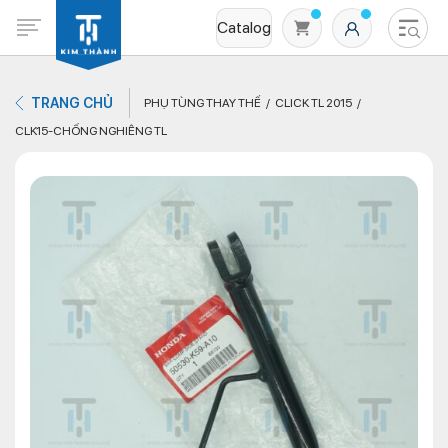
Catalog
TRANG CHỦ
PHỤ TÙNG THAY THẾ
CLICK TL 2015
CLK15-CHỐNG NGHIÊNG TL
Không có sản phẩm nào trong giỏ hàng