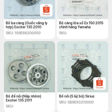
Bố ba càng (Guốc văng ly
Bộ càng lừa số Ex 150 2015
hợp) Exciter 135 2010
chính hãng Yamaha
SKU: 1S9E66200000
SKU:
Bộ đế nồi (Nắp nhôm)
Bố nồi (5 lá/ bộ) Sirius
Exciter 135 2011
SKU: 5B9E63210000
SKU: