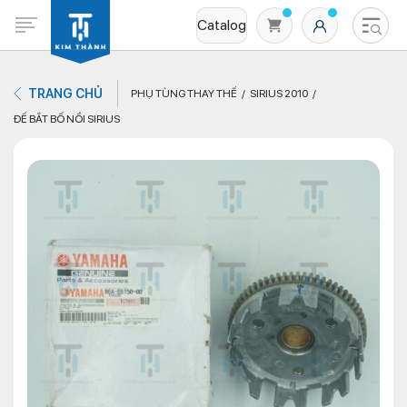
Catalog
TRANG CHỦ
PHỤ TÙNG THAY THẾ
SIRIUS 2010
ĐẾ BẮT BỐ NỒI SIRIUS
Không có sản phẩm nào trong giỏ hàng