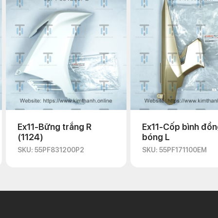
Ex11-Bững trắng R
Ex11-Cốp bình đồn
(1124)
bóng L
SKU: 55PF831200P2
SKU: 55PF171100EM