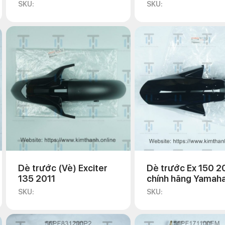
2011
SKU:
SKU:
Dè trước (Vè) Exciter
Dè trước Ex 150 2
135 2011
chính hãng Yamah
SKU:
SKU: