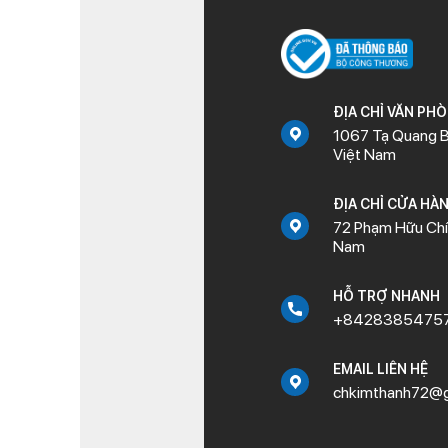
ĐỊA CHỈ VĂN PH
1067 Tạ Quang B
Việt Nam
ĐỊA CHỈ CỬA HÀ
72 Phạm Hữu Chí,
Nam
HỖ TRỢ NHANH
+8428385475
EMAIL LIÊN HỆ
chkimthanh72@g