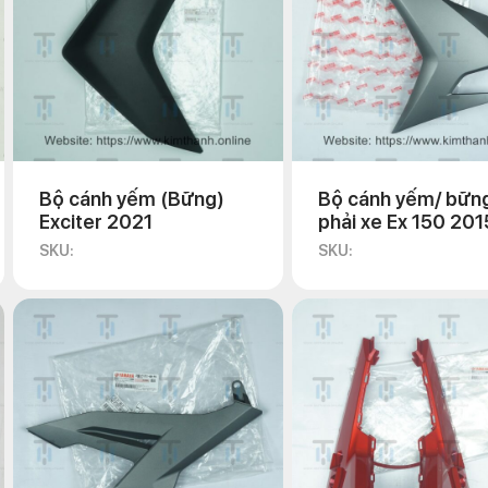
Bộ cánh yếm (Bững)
Bộ cánh yếm/ bững
Exciter 2021
phải xe Ex 150 201
chính hãng Yamah
SKU:
SKU: