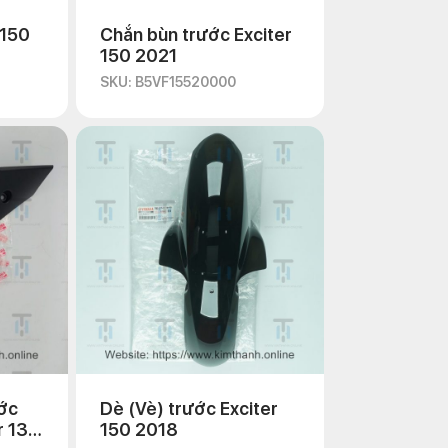
 150
Chắn bùn trước Exciter
150 2021
SKU: B5VF15520000
ớc
Dè (Vè) trước Exciter
r 135
150 2018