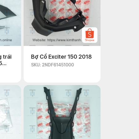
 trái
Bợ Cổ Exciter 150 2018
5
SKU: 2NDF61451000
a