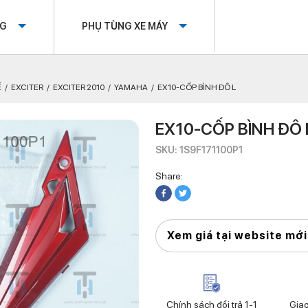
OG
PHỤ TÙNG XE MÁY
Ế
EXCITER
EXCITER 2010
YAMAHA
EX10-CỐP BÌNH ĐÔ L
EX10-CỐP BÌNH ĐÔ 
SKU: 1S9F171100P1
Share:
Xem giá tại website mới
Chính sách đổi trả 1-1
Gia