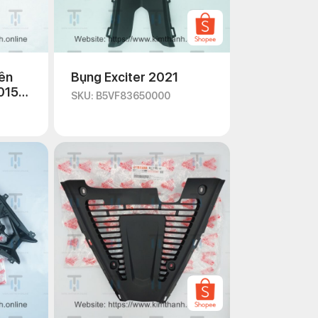
rên
Bụng Exciter 2021
015
SKU: B5VF83650000
a