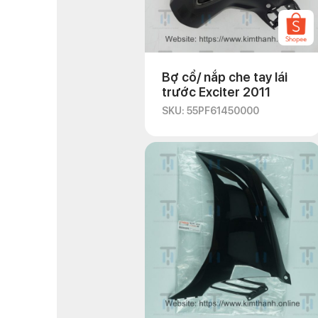
Bợ cổ/ nắp che tay lái
trước Exciter 2011
SKU: 55PF61450000