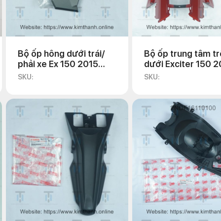
Bộ ốp hông dưới trái/
Bộ ốp trung tâm t
phải xe Ex 150 2015
dưới Exciter 150 2
chính hãng Yamaha
chính hãng Yamah
SKU:
SKU: