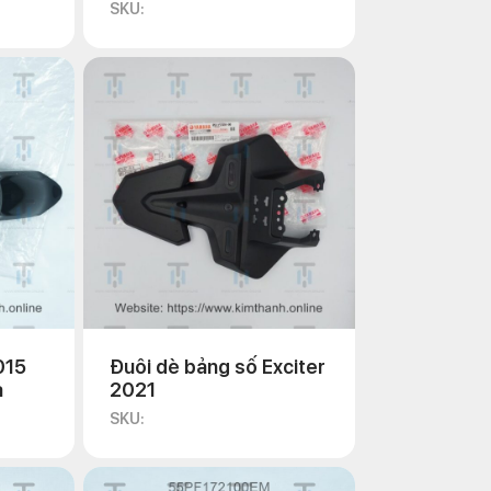
SKU:
015
Đuôi dè bảng số Exciter
a
2021
SKU: