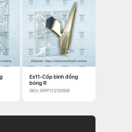
g
Ex11-Cốp bình đồng
bóng R
SKU: 55PF172100EM