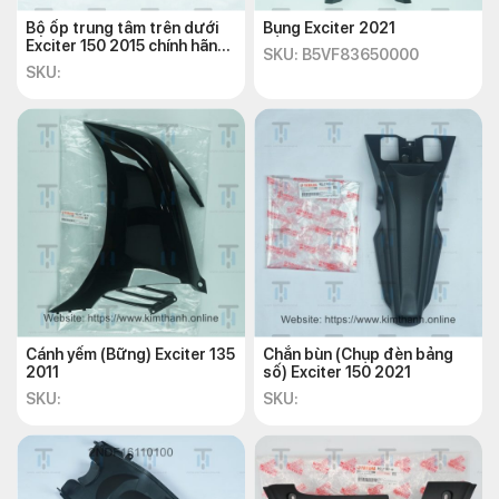
Bộ ốp trung tâm trên dưới
Bụng Exciter 2021
Exciter 150 2015 chính hãng
SKU: B5VF83650000
Yamaha
SKU:
Cánh yếm (Bững) Exciter 135
Chắn bùn (Chụp đèn bảng
2011
số) Exciter 150 2021
SKU:
SKU: