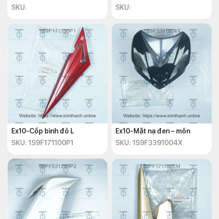
SKU:
SKU:
Ex10-Cốp bình đô L
Ex10-Mặt nạ đen – môn
SKU: 1S9F171100P1
SKU: 1S9F3391004X