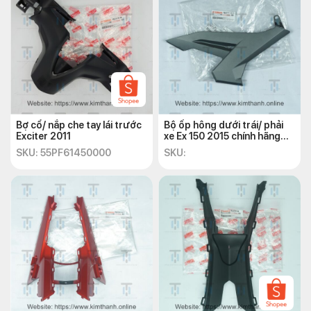
Bợ cổ/ nắp che tay lái trước
Bộ ốp hông dưới trái/ phải
Exciter 2011
xe Ex 150 2015 chính hãng
Yamaha
SKU: 55PF61450000
SKU: