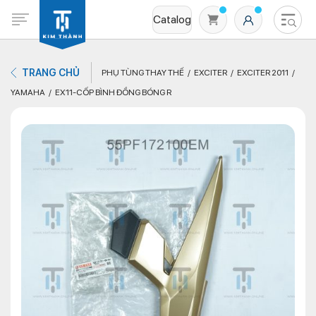
Catalog
TRANG CHỦ
PHỤ TÙNG THAY THẾ
EXCITER
EXCITER 2011
YAMAHA
EX11-CỐP BÌNH ĐỒNG BÓNG R
Không có sản phẩm nào trong giỏ hàng