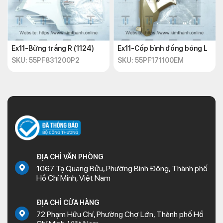
Ex11-Bững trắng R (1124)
Ex11-Cốp bình đồng bóng L
SKU: 55PF831200P2
SKU: 55PF171100EM
ĐỊA CHỈ VĂN PHÒNG
1067 Tạ Quang Bửu, Phường Bình Đông, Thành phố
Hồ Chí Minh, Việt Nam
ĐỊA CHỈ CỬA HÀNG
72 Phạm Hữu Chí, Phường Chợ Lớn, Thành phố Hồ