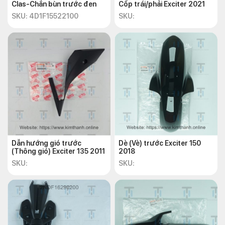
Clas-Chắn bùn trước đen
Cốp trái/phải Exciter 2021
SKU: 4D1F15522100
SKU:
Dẫn hướng gió trước
Dè (Vè) trước Exciter 150
(Thông gió) Exciter 135 2011
2018
SKU:
SKU: