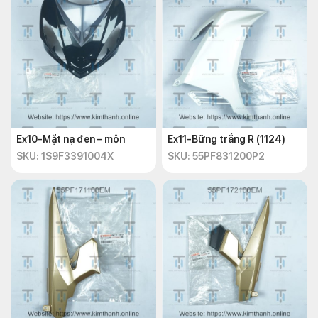
Ex10-Mặt nạ đen – môn
Ex11-Bững trắng R (1124)
SKU: 1S9F3391004X
SKU: 55PF831200P2