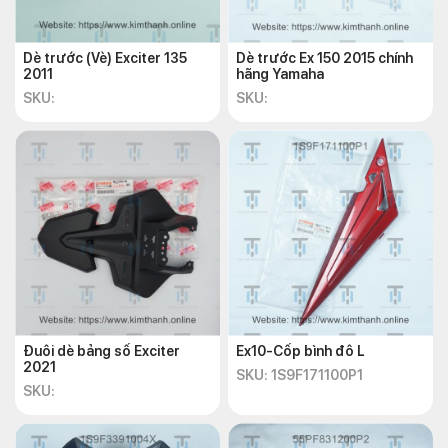
Dè trước (Vè) Exciter 135
Dè trước Ex 150 2015 chính
2011
hãng Yamaha
SKU:
SKU:
Đuôi dè bảng số Exciter
Ex10-Cốp bình đô L
2021
SKU: 1S9F171100P1
SKU: