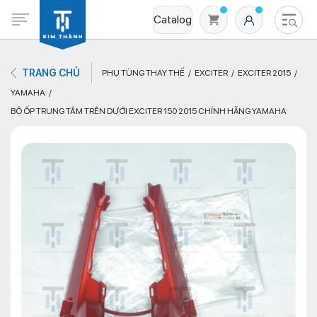
Catalog
TRANG CHỦ
PHỤ TÙNG THAY THẾ
EXCITER
EXCITER 2015
YAMAHA
BỘ ỐP TRUNG TÂM TRÊN DƯỚI EXCITER 150 2015 CHÍNH HÃNG YAMAHA
Không có sản phẩm nào trong giỏ hàng