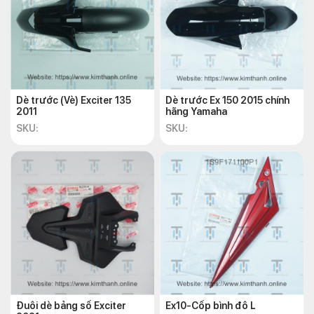
Ốp bịt
yếm –
16
2NDF842M00P4
185.000
Xám
mờ
Ốp bịt
Dè trước (Vè) Exciter 135
Dè trước Ex 150 2015 chính
yếm –
2011
hãng Yamaha
Xanh
17
2NDF842M00P9
185.000
SKU:
SKU:
nước
biển
đậm
Ốp bịt
yếm –
18
2NDF842M00PG
185.000
Xanh
lá
Ốp
trung
19
2NDF842N0000
70.000
tâm –
Đuôi dè bảng số Exciter
Ex10-Cốp bình đô L