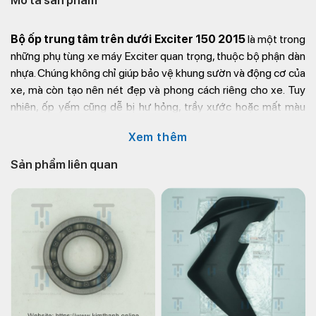
Mô tả sản phẩm
Bộ ốp trung tâm trên dưới Exciter 150 2015
là một trong
những phụ tùng xe máy Exciter quan trọng, thuộc bộ phận dàn
nhựa. Chúng không chỉ giúp bảo vệ khung sườn và động cơ của
xe, mà còn tạo nên nét đẹp và phong cách riêng cho xe. Tuy
nhiên, ốp yếm cũng dễ bị hư hỏng, trầy xước hoặc mất màu
theo thời gian. Vậy nên, bộ phận này cần phải bảo dưỡng định
Xem thêm
kỳ. Và một trong những điều quan trọng nhất để đảm bảo sự an
toàn và độ bền cho xe Exciter 150 2015 chính là sử dụng các
Sản phẩm liên quan
phụ kiện chất lượng, đặc biệt là bộ ốp trung tâm trên dưới. Vậy
khi thay ốp trung tâm bao nhiêu tiền? Và lưu ý điều gì? Hãy
tham khảo ngay bài viết này của
phụ tùng xe máy Kim
Thành
nhé!
Công dụng bộ ốp trung tâm
Yamaha Exciter 2015