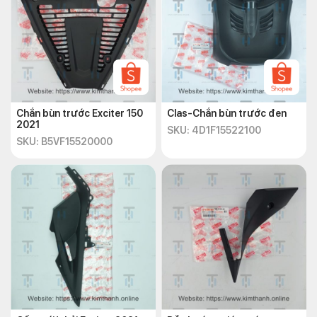
yếm –
7
2NDF842M00P7
185.000
Đồng
mờ
Ốp bịt
yếm –
8
2NDF842M00P3
185.000
Xanh
Chắn bùn trước Exciter 150
Clas-Chắn bùn trước đen
dương
2021
SKU: 4D1F15522100
SKU: B5VF15520000
Ốp bịt
9
yếm –
2NDF842M00PD
185.000
Hồng
Ốp bịt
yếm –
10
2NDF842M00P8
185.000
Lục
bóng
Ốp bịt
yếm –
11
2NDF842M00PF
185.000