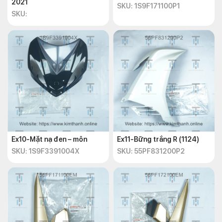
2021
Đen
SKU: 1S9F171100P1
SKU:
Lưu ý khi lắp ráp bộ ốp trung
tâm trên dưới Ex 150 2015
Dưới đây là một điều bạn cần lưu ý khi lắp ráp và thay mới
dàn
nhựa Yamaha
Exciter 150 2015:
Đọc kỹ hướng dẫn lắp ráp của sản phẩm và tuân thủ theo
đúng các bước, quy trình được ghi rõ trong hướng dẫn.
Ex10-Mặt nạ đen – môn
Ex11-Bững trắng R (1124)
Nếu bạn thay thế ốp cũ bằng ốp mới, hãy tháo rời các
SKU: 1S9F3391004X
SKU: 55PF831200P2
phần cũ một cách cẩn thận. Đồng thời, ghi nhớ vị trí và
cách lắp đặt của chúng.
Sau khi hoàn thành việc lắp ráp, đảm bảo rằng tất cả các
ốc vít và bộ phận đã được lắp chặt đúng cách bằng cách
kiểm tra lại từng phần nhằm đảm bảo tính an toàn và độ
bền cho xe.