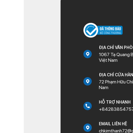
ĐỊA CHỈ VĂN PH
1067 Tạ Quang B
Việt Nam
ĐỊA CHỈ CỬA HÀ
72 Phạm Hữu Chí,
Nam
HỖ TRỢ NHANH
+8428385475
EMAIL LIÊN HỆ
chkimthanh72@g