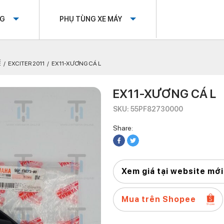
OG
PHỤ TÙNG XE MÁY
Ế
EXCITER 2011
EX11-XƯƠNG CÁ L
EX11-XƯƠNG CÁ L
SKU: 55PF82730000
Share:
Xem giá tại website mới
Mua trên Shopee