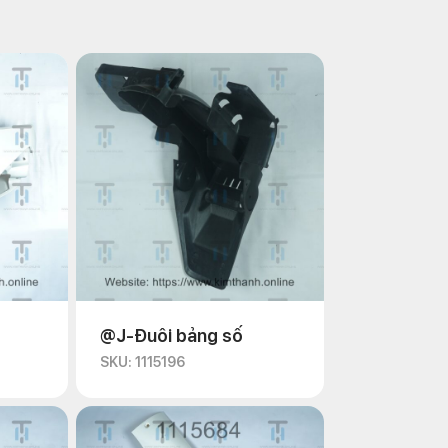
@J-Đuôi bảng số
SKU: 1115196