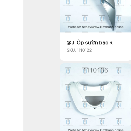
@J-Ốp sườn bạc R
SKU: 1110122