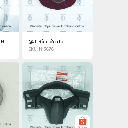
 R
@J-Rùa lớn đỏ
SKU: 1115678