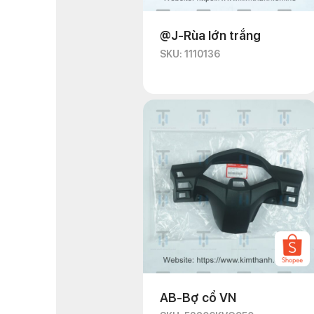
@J-Rùa lớn trắng
SKU: 1110136
AB-Bợ cổ VN