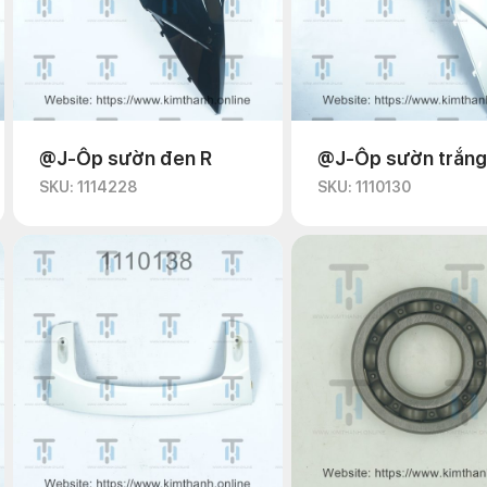
@J-Ốp sườn đen R
@J-Ốp sườn trắng
SKU: 1114228
SKU: 1110130