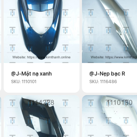
@J-Mặt nạ xanh
@J-Nẹp bạc R
SKU: 1110101
SKU: 1116486