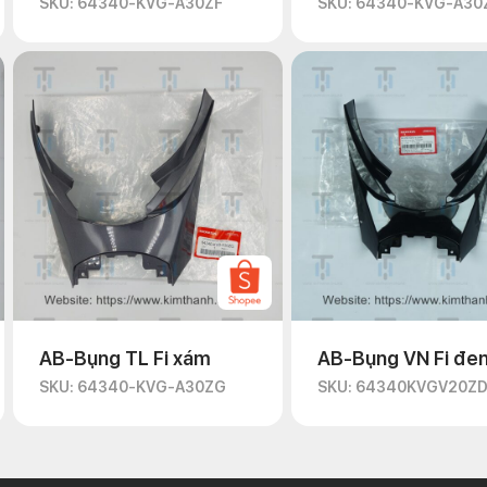
SKU: 64340-KVG-A30ZF
SKU: 64340-KVG-A30
AB-Bụng TL Fi xám
AB-Bụng VN Fi đe
SKU: 64340-KVG-A30ZG
SKU: 64340KVGV20Z