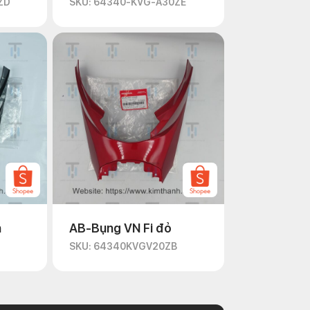
ZD
SKU: 64340-KVG-A30ZE
n
AB-Bụng VN Fi đỏ
D
SKU: 64340KVGV20ZB