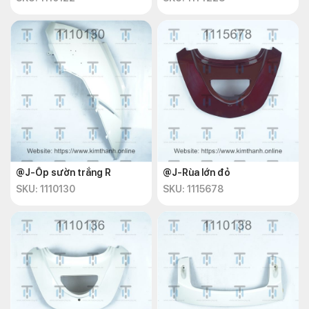
@J-Ốp sườn trắng R
@J-Rùa lớn đỏ
SKU: 1110130
SKU: 1115678