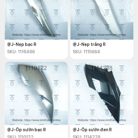
@J-Nẹp bạc R
@J-Nẹp trắng R
SKU: 1116486
SKU: 1115684
@J-Ốp sườn bạc R
@J-Ốp sườn đen R
SKU: 1110122
SKU: 1114228