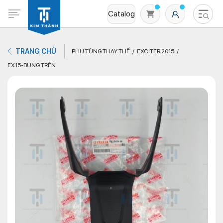
Catalog
TRANG CHỦ
PHỤ TÙNG THAY THẾ
EXCITER 2015
EX15-BỤNG TRÊN
Không có sản phẩm nào trong giỏ hàng