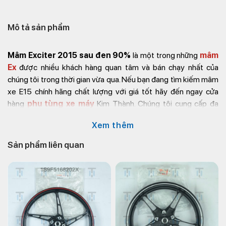
Mô tả sản phẩm
Mâm Exciter 2015 sau đen 90%
là một trong những
mâm
Ex
được nhiều khách hàng quan tâm và bán chạy nhất của
chúng tôi trong thời gian vừa qua. Nếu bạn đang tìm kiếm mâm
xe E15 chính hãng chất lượng với giá tốt hãy đến ngay cửa
hàng
phụ tùng xe máy
Kim Thành. Chúng tôi cung cấp đa
dạng các loại
phụ tùng xe máy Yamaha
, Honda giá tốt chắc
Xem thêm
chắn sẽ làm bạn hài lòng.
Sản phẩm liên quan
KIM THÀNH – CUNG CẤP SỈ & LẺ PHỤ TÙNG XE
MÁY
?
Website
:
https://kimthanh.online/
?
Địa chỉ
: Số 72 – 74 Phạm Hữu Chí, P.12, Q.5,
TP.HCM
☎️
Hotline
: +842838547570