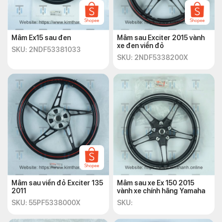
Mâm Ex15 sau đen
Mâm sau Exciter 2015 vành
xe đen viền đỏ
SKU: 2NDF53381033
SKU: 2NDF5338200X
Mâm sau viền đỏ Exciter 135
Mâm sau xe Ex 150 2015
2011
vành xe chính hãng Yamaha
SKU: 55PF5338000X
SKU: