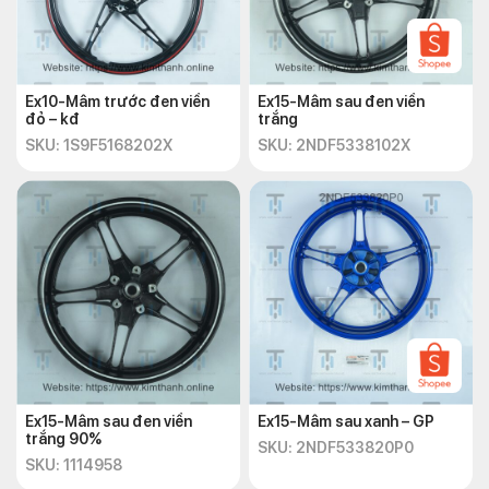
Ex10-Mâm trước đen viền
Ex15-Mâm sau đen viền
đỏ – kđ
trắng
SKU: 1S9F5168202X
SKU: 2NDF5338102X
Ex15-Mâm sau đen viền
Ex15-Mâm sau xanh – GP
trắng 90%
SKU: 2NDF533820P0
SKU: 1114958