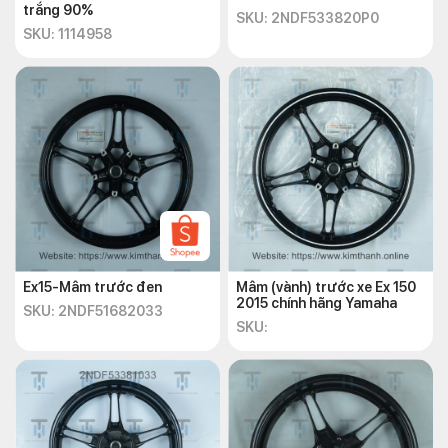
trắng 90%
SKU: 2NDF533820P0
SKU: 1114958
Ex15-Mâm trước đen
Mâm (vành) trước xe Ex 150
2015 chính hãng Yamaha
SKU: 2NDF51682033
SKU: