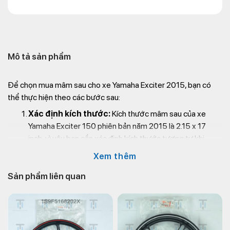
Mô tả sản phẩm
Để chọn mua mâm sau cho xe Yamaha Exciter 2015, bạn có
thể thực hiện theo các bước sau:
Xác định kích thước:
Kích thước mâm sau của xe
Yamaha Exciter 150 phiên bản năm 2015 là 2.15 x 17
inch, vì vậy bạn cần xác định kích thước tương tự khi
chọn mâm sau.
Xem thêm
Chất liệu:
Mâm sau của xe Exciter 2015 được làm bằng
hợp kim nhôm, vì vậy bạn nên chọn mâm sau cùng chất
Sản phẩm liên quan
liệu để đảm bảo độ bền và độ an toàn khi sử dụng.
Số chấu:
Mâm sau của Exciter 2015 có 5 chấu, tuy
nhiên nếu bạn muốn thay đổi kiểu dáng của xe hoặc tăng
tính thẩm mỹ, bạn có thể chọn mâm có số chấu khác.