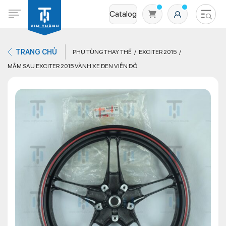
Catalog
TRANG CHỦ
PHỤ TÙNG THAY THẾ
EXCITER 2015
MÂM SAU EXCITER 2015 VÀNH XE ĐEN VIỀN ĐỎ
Không có sản phẩm nào trong giỏ hàng