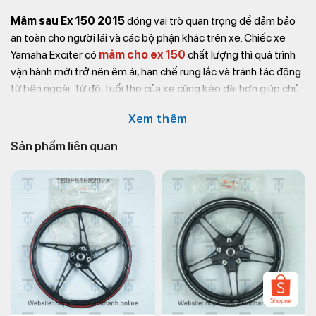
Mâm sau Ex 150 2015
đóng vai trò quan trọng để đảm bảo
an toàn cho người lái và các bộ phận khác trên xe. Chiếc xe
Yamaha Exciter có
mâm cho ex 150
chất lượng thì quá trình
vận hành mới trở nên êm ái, hạn chế rung lắc và tránh tác động
từ bên ngoài. Từ đó, tuổi thọ của xe cũng kéo dài hơn giúp chủ
xe tiết kiệm chi phí. Ngoài ra, một mâm xe tốt còn giúp phương
Xem thêm
tiện luôn mới, tươi sáng và sang trọng.
Sản phẩm liên quan
Như vậy, bạn cần thực hiện kiểm tra, thay mới vành sau Ex 150
2015 bằng
phụ tùng xe máy chính hãng
khi cần thiết để
giúp xe vận hành luôn được mượt mà. Bộ phận này thông
thường sẽ được làm bằng kim loại, có phần cố định giữa trục và
lốp xe. Đồng thời có các màu sắc khác nhau để thể hiện phong
cách riêng biệt.
Thông tin liên hệ mua
phụ tùng xe máy Exciter 2015
Kim
Thành:
Địa chỉ: 72 – 74 Phạm Hữu Chí, P.12, Q.5, TP.HCM
Website: https://kimthanh.online/