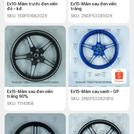
Ex10-Mâm trước đen viền
Ex15-Mâm sau đen viền
Hotline:
+842838547570
đỏ – kđ
trắng
Email: chkimthanh72@gmail.com
SKU: 1S9F5168202X
SKU: 2NDF5338102X
Ex15-Mâm sau đen viền
Ex15-Mâm sau xanh – GP
trắng 90%
SKU: 2NDF533820P0
SKU: 1114958