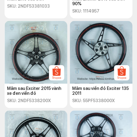
90%
SKU: 2NDF53381033
SKU: 1114957
Mâm sau Exciter 2015 vành
Mâm sau viền đỏ Exciter 135
xe đen viền đỏ
2011
SKU: 2NDF5338200X
SKU: 55PF5338000X