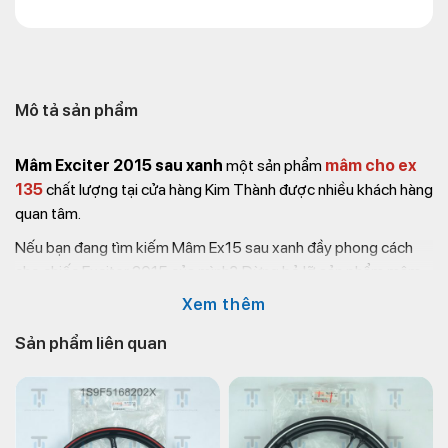
Mô tả sản phẩm
Mâm Exciter 2015 sau xanh
một sản phẩm
mâm cho ex
135
chất lượng tại cửa hàng Kim Thành được nhiều khách hàng
quan tâm.
Nếu bạn đang tìm kiếm Mâm Ex15 sau xanh đầy phong cách
cho chiếc Exciter 2015 của mình? Đừng bỏ lỡ sản phẩm mâm
sau xanh chất lượng tại cửa hàng phụ tùng xe máy
Kim Thành
Xem thêm
với những ưu điểm:
Sản phẩm liên quan
Thiết kế độc đáo, màu sắc xanh đậm sẽ làm nổi bật
chiếc xe của bạn.
Chất liệu chọn lọc, đảm bảo độ bền.
Cam kết chính hãng, đảm bảo an toàn và hiệu suất hoạt
động tối ưu cho xe của bạn.