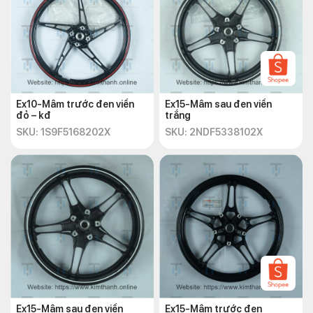
Tư vấn nhiệt tình từ đội ngũ nhân viên giàu kinh nghiệm
tại Kim Thành.
KIM THÀNH – CUNG CẤP SỈ & LẺ PHỤ TÙNG XE
MÁY
Ex10-Mâm trước đen viền
Ex15-Mâm sau đen viền
?
Website
:
https://kimthanh.online/
đỏ – kđ
trắng
?
Địa chỉ
: Số 72 – 74 Phạm Hữu Chí, P.12, Q.5,
SKU: 1S9F5168202X
SKU: 2NDF5338102X
TP.HCM
☎️
Hotline
: +842838547570
Ex15-Mâm sau đen viền
Ex15-Mâm trước đen