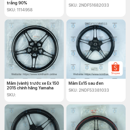
trắng 90%
SKU: 2NDF51682033
SKU: 1114958
Mâm (vành) trước xe Ex 150
Mâm Ex15 sau đen
2015 chính hãng Yamaha
SKU: 2NDF53381033
SKU: