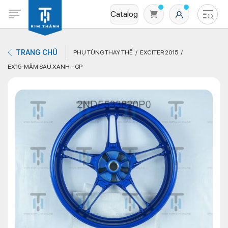
Catalog
TRANG CHỦ
PHỤ TÙNG THAY THẾ
EXCITER 2015
EX15-MÂM SAU XANH – GP
Không có sản phẩm nào trong giỏ hàng