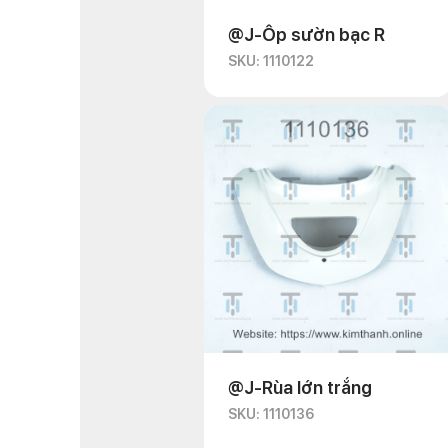
@J-Ốp sườn bạc R
SKU: 1110122
@J-Rùa lớn trắng
SKU: 1110136