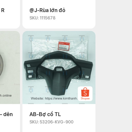
 R
@J-Rùa lớn đỏ
SKU: 1115678
– dên
AB-Bợ cổ TL
SKU: 53206-KVG-900