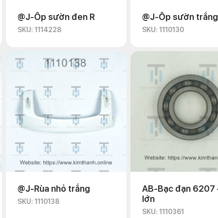
@J-Ốp sườn đen R
@J-Ốp sườn trắng
SKU: 1114228
SKU: 1110130
@J-Rùa nhỏ trắng
AB-Bạc đạn 6207 
lớn
SKU: 1110138
SKU: 1110361