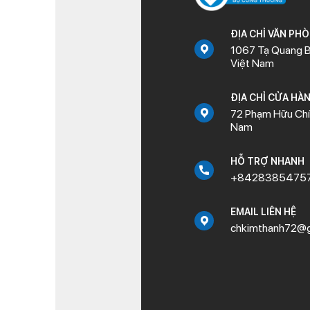
ĐỊA CHỈ VĂN PH
1067 Tạ Quang B
Việt Nam
ĐỊA CHỈ CỬA HÀ
72 Phạm Hữu Chí,
Nam
HỖ TRỢ NHANH
+8428385475
EMAIL LIÊN HỆ
chkimthanh72@g