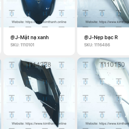
@J-Mặt nạ xanh
@J-Nẹp bạc R
SKU: 1110101
SKU: 1116486