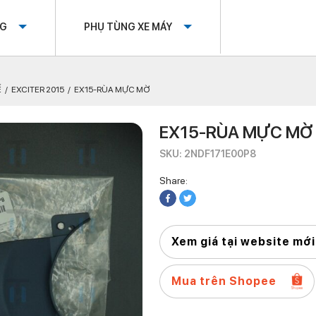
OG
PHỤ TÙNG XE MÁY
Ế
EXCITER 2015
EX15-RÙA MỰC MỜ
EX15-RÙA MỰC MỜ
SKU: 2NDF171E00P8
Share:
Xem giá tại website mới
Mua trên Shopee