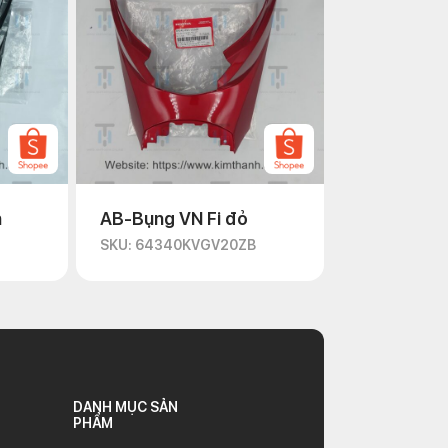
n
AB-Bụng VN Fi đỏ
D
SKU: 64340KVGV20ZB
DANH MỤC SẢN
PHẨM