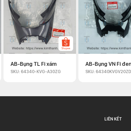
AB-Bụng TL Fi xám
AB-Bụng VN Fi đe
SKU: 64340-KVG-A30ZG
SKU: 64340KVGV20Z
LIÊN KẾT