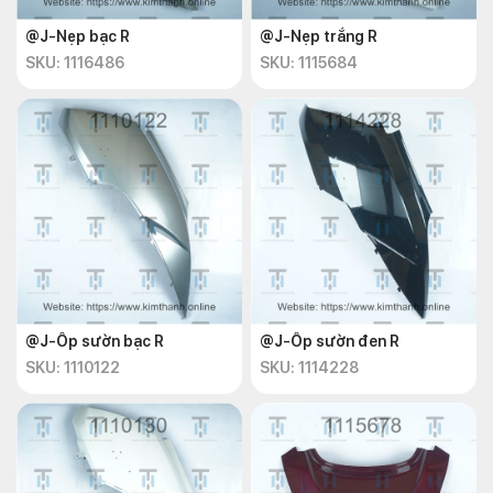
@J-Nẹp bạc R
@J-Nẹp trắng R
SKU: 1116486
SKU: 1115684
@J-Ốp sườn bạc R
@J-Ốp sườn đen R
SKU: 1110122
SKU: 1114228