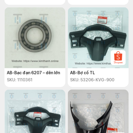
AB-Bạc đạn 6207 – dên lớn
AB-Bợ cổ TL
SKU: 1110361
SKU: 53206-KVG-900