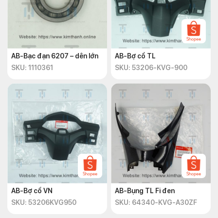
AB-Bạc đạn 6207 – dên lớn
AB-Bợ cổ TL
SKU: 1110361
SKU: 53206-KVG-900
AB-Bợ cổ VN
AB-Bụng TL Fi đen
SKU: 53206KVG950
SKU: 64340-KVG-A30ZF