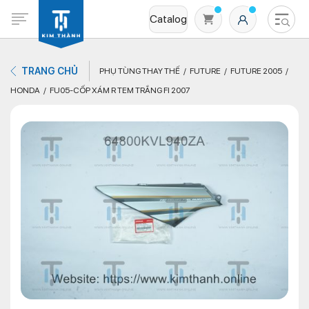
Catalog
TRANG CHỦ
PHỤ TÙNG THAY THẾ
FUTURE
FUTURE 2005
HONDA
FU05-CỐP XÁM R TEM TRẮNG FI 2007
Không có sản phẩm nào trong giỏ hàng