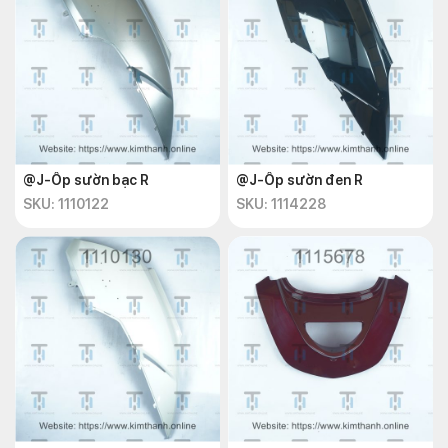
@J-Ốp sườn bạc R
@J-Ốp sườn đen R
SKU: 1110122
SKU: 1114228