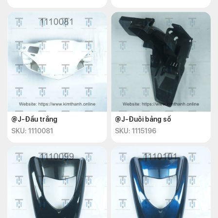
@J-Đầu trắng
@J-Đuôi bảng số
SKU: 1110081
SKU: 1115196