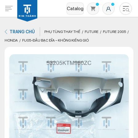
Catalog
TRANG CHỦ
PHỤ TÙNG THAY THẾ
FUTURE
FUTURE 2005
HONDA
FU05-ĐẦU BẠC ĐĨA – KHÔNG KIẾNG GIÓ
Không có sản phẩm nào trong giỏ hàng