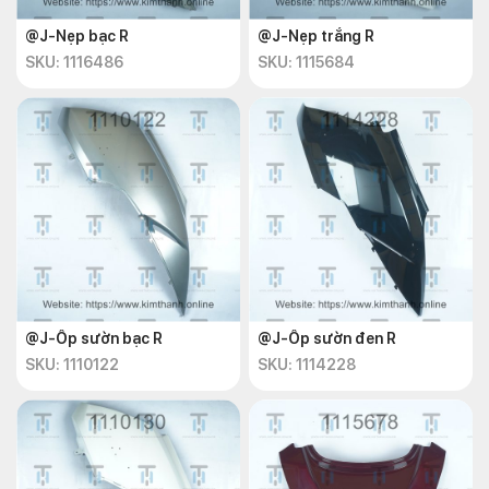
@J-Nẹp bạc R
@J-Nẹp trắng R
SKU: 1116486
SKU: 1115684
@J-Ốp sườn bạc R
@J-Ốp sườn đen R
SKU: 1110122
SKU: 1114228