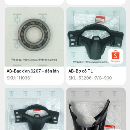
AB-Bạc đạn 6207 – dên lớn
AB-Bợ cổ TL
SKU: 1110361
SKU: 53206-KVG-900