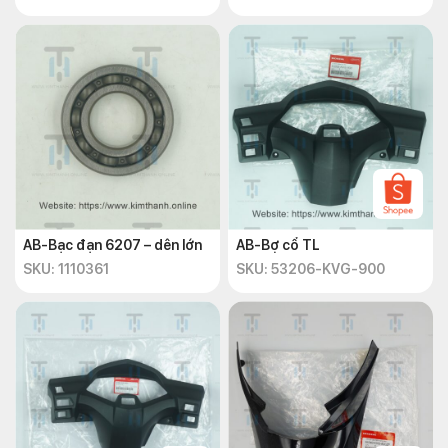
AB-Bạc đạn 6207 – dên lớn
AB-Bợ cổ TL
SKU: 1110361
SKU: 53206-KVG-900