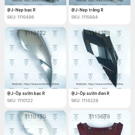
@J-Nẹp bạc R
@J-Nẹp trắng R
SKU: 1116486
SKU: 1115684
@J-Ốp sườn bạc R
@J-Ốp sườn đen R
SKU: 1110122
SKU: 1114228