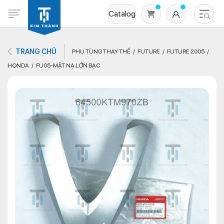
Catalog
TRANG CHỦ
PHỤ TÙNG THAY THẾ
FUTURE
FUTURE 2005
HONDA
FU05-MẶT NẠ LỚN BẠC
Không có sản phẩm nào trong giỏ hàng