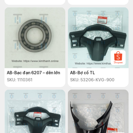
AB-Bạc đạn 6207 – dên lớn
AB-Bợ cổ TL
SKU: 1110361
SKU: 53206-KVG-900