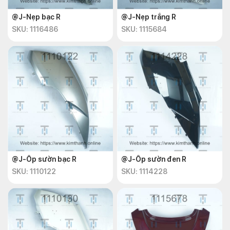
@J-Nẹp bạc R
@J-Nẹp trắng R
SKU: 1116486
SKU: 1115684
@J-Ốp sườn bạc R
@J-Ốp sườn đen R
SKU: 1110122
SKU: 1114228