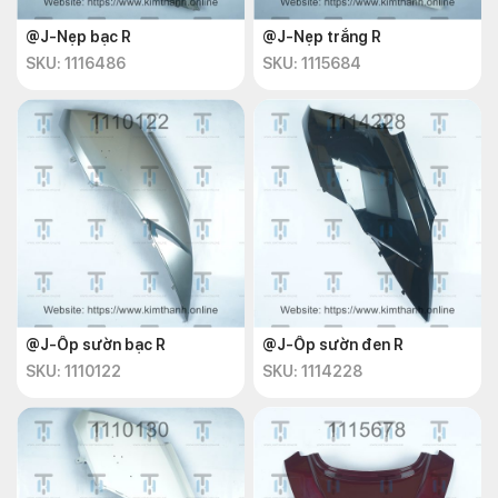
@J-Nẹp bạc R
@J-Nẹp trắng R
SKU: 1116486
SKU: 1115684
@J-Ốp sườn bạc R
@J-Ốp sườn đen R
SKU: 1110122
SKU: 1114228