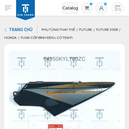
Catalog
TRANG CHỦ
PHỤ TÙNG THAY THẾ
FUTURE
FUTURE 2008
HONDA
FU08-CỐP BÌNH ĐEN L CÓ TEM FI
Không có sản phẩm nào trong giỏ hàng