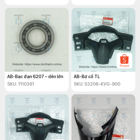
AB-Bạc đạn 6207 – dên lớn
AB-Bợ cổ TL
SKU: 1110361
SKU: 53206-KVG-900