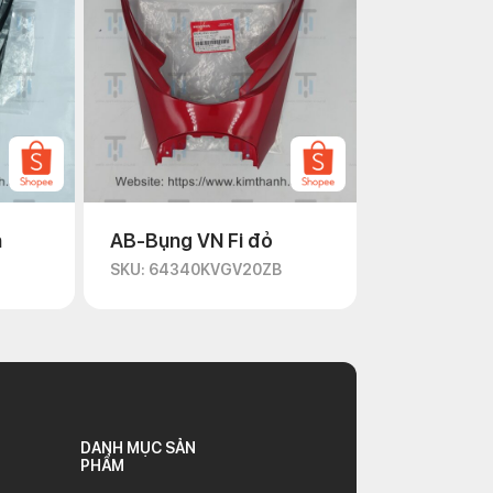
n
AB-Bụng VN Fi đỏ
D
SKU: 64340KVGV20ZB
DANH MỤC SẢN
PHẨM