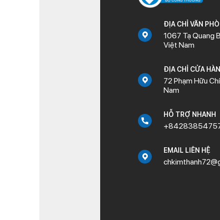
ĐỊA CHỈ VĂN PH
1067 Tạ Quang B
Việt Nam
ĐỊA CHỈ CỬA HÀ
72 Phạm Hữu Chí,
Nam
HỖ TRỢ NHANH
+8428385475
EMAIL LIÊN HỆ
chkimthanh72@g