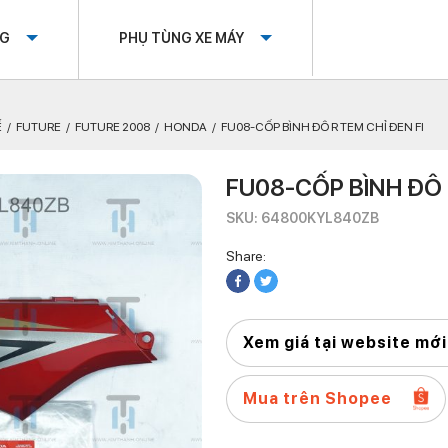
OG
PHỤ TÙNG XE MÁY
Ế
FUTURE
FUTURE 2008
HONDA
FU08-CỐP BÌNH ĐÔ R TEM CHỈ ĐEN FI
FU08-CỐP BÌNH ĐÔ 
SKU: 64800KYL840ZB
Share:
Xem giá tại website mới
Mua trên Shopee