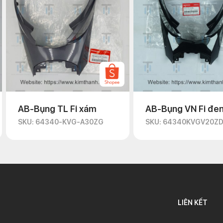
AB-Bụng TL Fi xám
AB-Bụng VN Fi đe
SKU: 64340-KVG-A30ZG
SKU: 64340KVGV20Z
LIÊN KẾT