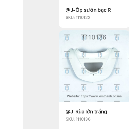
@J-Ốp sườn bạc R
SKU: 1110122
@J-Rùa lớn trắng
SKU: 1110136