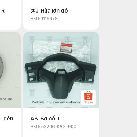
 R
@J-Rùa lớn đỏ
SKU: 1115678
– dên
AB-Bợ cổ TL
SKU: 53206-KVG-900