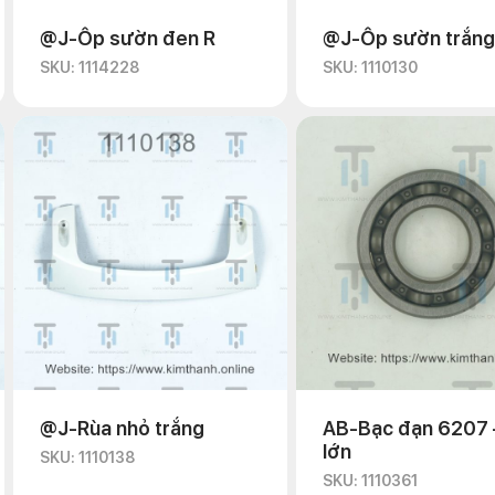
@J-Ốp sườn đen R
@J-Ốp sườn trắng
SKU: 1114228
SKU: 1110130
@J-Rùa nhỏ trắng
AB-Bạc đạn 6207 
lớn
SKU: 1110138
SKU: 1110361