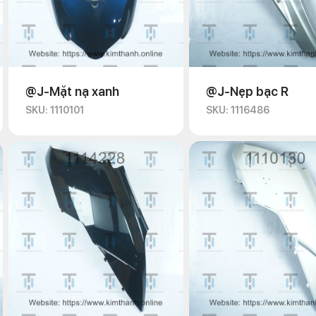
@J-Mặt nạ xanh
@J-Nẹp bạc R
SKU: 1110101
SKU: 1116486