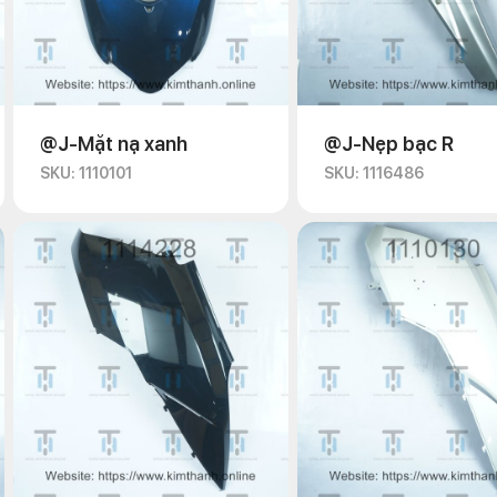
@J-Mặt nạ xanh
@J-Nẹp bạc R
SKU: 1110101
SKU: 1116486