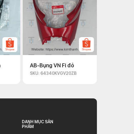
n
AB-Bụng VN Fi đỏ
D
SKU: 64340KVGV20ZB
DANH MỤC SẢN
PHẨM