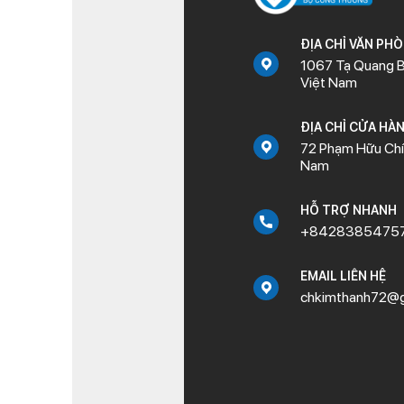
ĐỊA CHỈ VĂN PH
1067 Tạ Quang B
Việt Nam
ĐỊA CHỈ CỬA HÀ
72 Phạm Hữu Chí,
Nam
HỖ TRỢ NHANH
+8428385475
EMAIL LIÊN HỆ
chkimthanh72@g