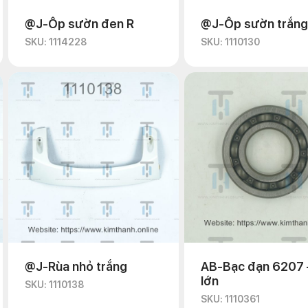
@J-Ốp sườn đen R
@J-Ốp sườn trắng
SKU: 1114228
SKU: 1110130
@J-Rùa nhỏ trắng
AB-Bạc đạn 6207 
lớn
SKU: 1110138
SKU: 1110361