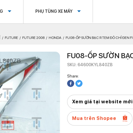
OG
PHỤ TÙNG XE MÁY
Ế
FUTURE
FUTURE 2008
HONDA
FU08-ỐP SƯỜN BẠC R TEM ĐỎ CHỈ ĐEN FI
FU08-ỐP SƯỜN BẠC 
SKU: 64600KYL840ZB
Share:
Xem giá tại website mới
Mua trên Shopee