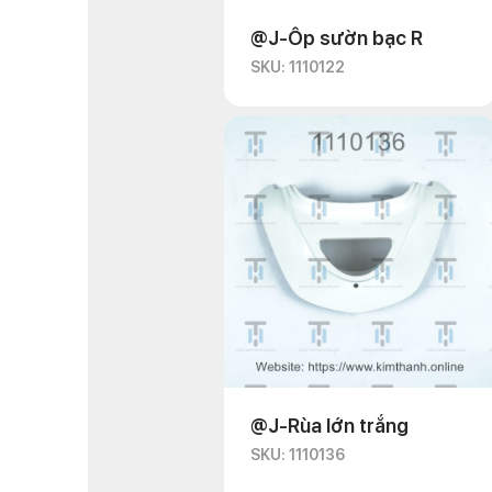
@J-Ốp sườn bạc R
SKU: 1110122
@J-Rùa lớn trắng
SKU: 1110136