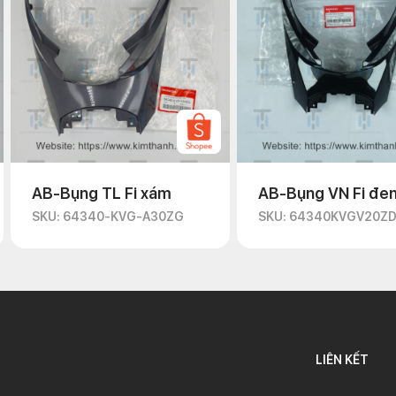
AB-Bụng TL Fi xám
AB-Bụng VN Fi đe
SKU: 64340-KVG-A30ZG
SKU: 64340KVGV20Z
LIÊN KẾT