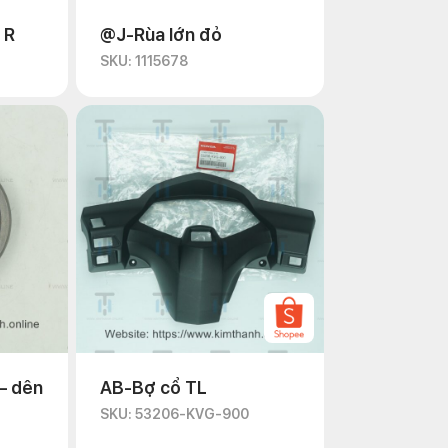
 R
@J-Rùa lớn đỏ
SKU: 1115678
– dên
AB-Bợ cổ TL
SKU: 53206-KVG-900