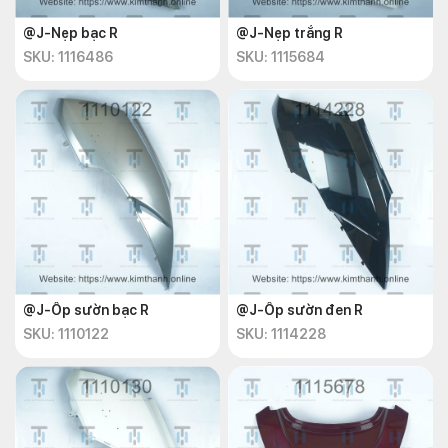
@J-Nẹp bạc R
@J-Nẹp trắng R
SKU: 1116486
SKU: 1115684
@J-Ốp sườn bạc R
@J-Ốp sườn đen R
SKU: 1110122
SKU: 1114228