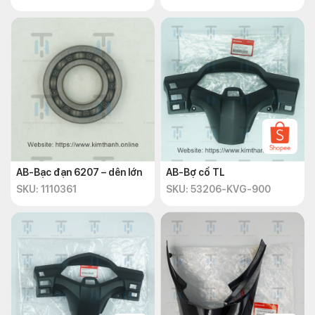
AB-Bạc đạn 6207 – dên lớn
AB-Bợ cổ TL
SKU: 1110361
SKU: 53206-KVG-900