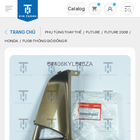
Catalog
TRANG CHỦ
PHỤ TÙNG THAY THẾ
FUTURE
FUTURE 2008
HONDA
FU08-THÔNG GIÓ ĐỒNG R
Không có sản phẩm nào trong giỏ hàng