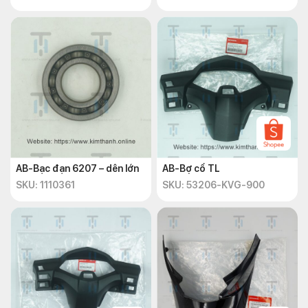
AB-Bạc đạn 6207 – dên lớn
AB-Bợ cổ TL
SKU: 1110361
SKU: 53206-KVG-900