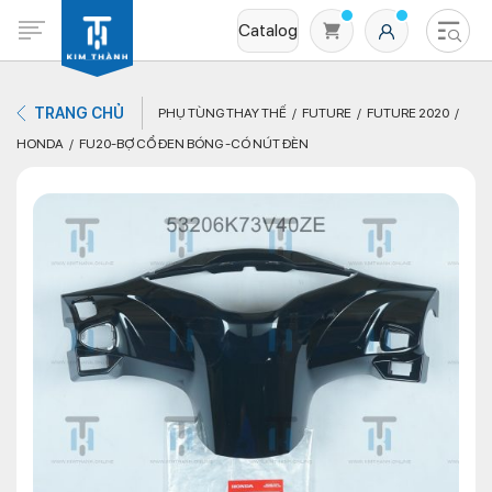
Catalog
TRANG CHỦ
PHỤ TÙNG THAY THẾ
FUTURE
FUTURE 2020
HONDA
FU20-BỢ CỔ ĐEN BÓNG -CÓ NÚT ĐÈN
Không có sản phẩm nào trong giỏ hàng