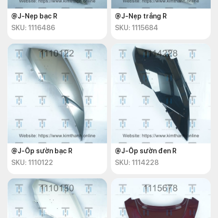
@J-Nẹp bạc R
@J-Nẹp trắng R
SKU: 1116486
SKU: 1115684
@J-Ốp sườn bạc R
@J-Ốp sườn đen R
SKU: 1110122
SKU: 1114228