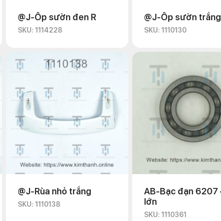
@J-Ốp sườn đen R
@J-Ốp sườn trắng
SKU: 1114228
SKU: 1110130
@J-Rùa nhỏ trắng
AB-Bạc đạn 6207 
lớn
SKU: 1110138
SKU: 1110361