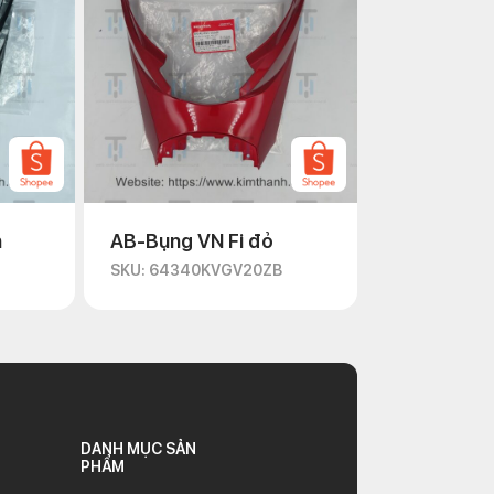
n
AB-Bụng VN Fi đỏ
D
SKU: 64340KVGV20ZB
DANH MỤC SẢN
PHẨM