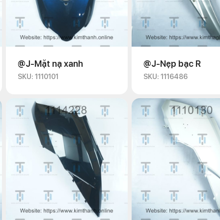
@J-Mặt nạ xanh
@J-Nẹp bạc R
SKU: 1110101
SKU: 1116486