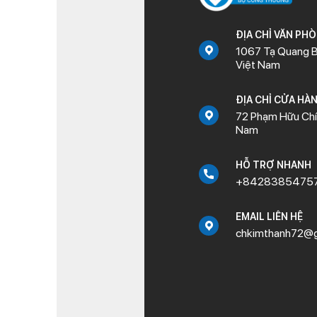
ĐỊA CHỈ VĂN PH
1067 Tạ Quang B
Việt Nam
ĐỊA CHỈ CỬA HÀ
72 Phạm Hữu Chí,
Nam
HỖ TRỢ NHANH
+8428385475
EMAIL LIÊN HỆ
chkimthanh72@g