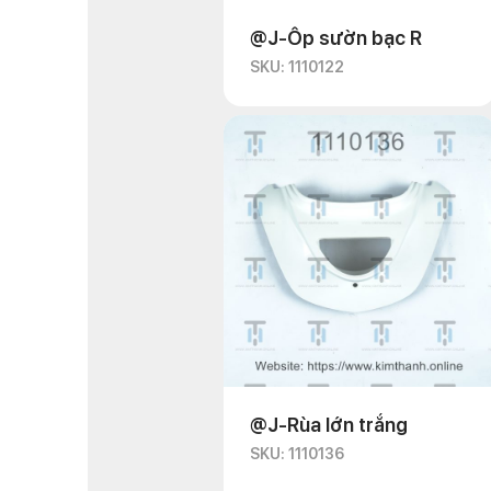
@J-Ốp sườn bạc R
SKU: 1110122
@J-Rùa lớn trắng
SKU: 1110136