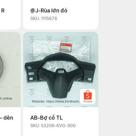
 R
@J-Rùa lớn đỏ
SKU: 1115678
– dên
AB-Bợ cổ TL
SKU: 53206-KVG-900