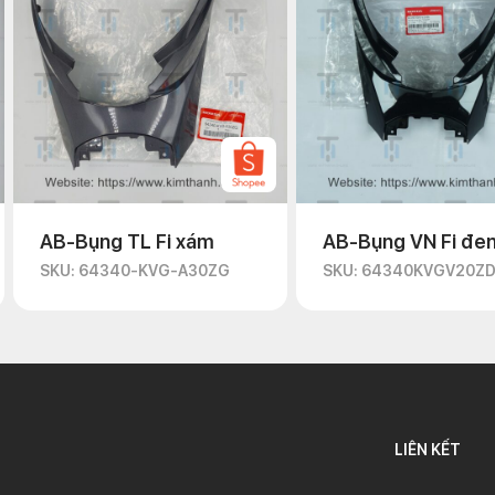
AB-Bụng TL Fi xám
AB-Bụng VN Fi đe
SKU: 64340-KVG-A30ZG
SKU: 64340KVGV20Z
LIÊN KẾT