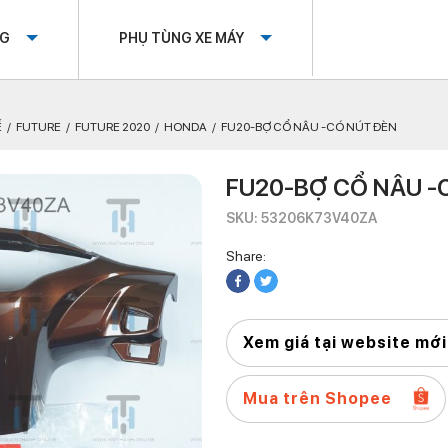
OG
PHỤ TÙNG XE MÁY
Ế
FUTURE
FUTURE 2020
HONDA
FU20-BỢ CỔ NÂU -CÓ NÚT ĐÈN
FU20-BỢ CỔ NÂU -
SKU: 53206K73V40ZA
Share:
Xem giá tại website mới
Mua trên Shopee