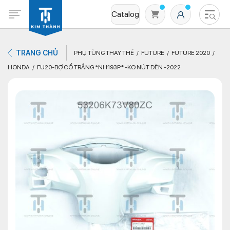
Catalog
TRANG CHỦ
PHỤ TÙNG THAY THẾ
FUTURE
FUTURE 2020
HONDA
FU20-BỢ CỔ TRẮNG *NH193P* -KO NÚT ĐÈN -2022
Không có sản phẩm nào trong giỏ hàng