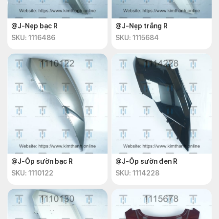
@J-Nẹp bạc R
@J-Nẹp trắng R
SKU: 1116486
SKU: 1115684
@J-Ốp sườn bạc R
@J-Ốp sườn đen R
SKU: 1110122
SKU: 1114228