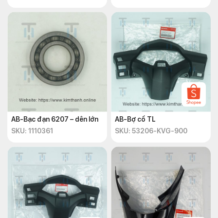
AB-Bạc đạn 6207 – dên lớn
AB-Bợ cổ TL
SKU: 1110361
SKU: 53206-KVG-900