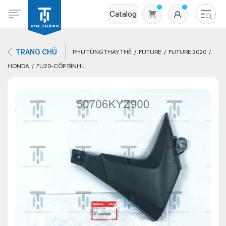
Catalog
TRANG CHỦ
PHỤ TÙNG THAY THẾ
FUTURE
FUTURE 2020
HONDA
FU20-CỐP BÌNH L
Không có sản phẩm nào trong giỏ hàng