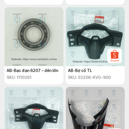
AB-Bạc đạn 6207 – dên lớn
AB-Bợ cổ TL
SKU: 1110361
SKU: 53206-KVG-900