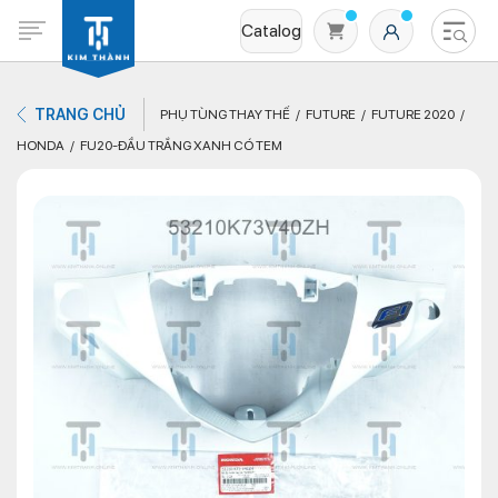
Catalog
TRANG CHỦ
PHỤ TÙNG THAY THẾ
FUTURE
FUTURE 2020
HONDA
FU20-ĐẦU TRẮNG XANH CÓ TEM
Không có sản phẩm nào trong giỏ hàng