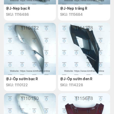
@J-Nẹp bạc R
@J-Nẹp trắng R
SKU: 1116486
SKU: 1115684
@J-Ốp sườn bạc R
@J-Ốp sườn đen R
SKU: 1110122
SKU: 1114228