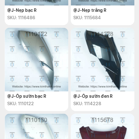
@J-Nẹp bạc R
@J-Nẹp trắng R
SKU: 1116486
SKU: 1115684
@J-Ốp sườn bạc R
@J-Ốp sườn đen R
SKU: 1110122
SKU: 1114228