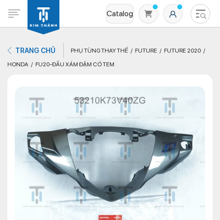
Catalog
TRANG CHỦ
PHỤ TÙNG THAY THẾ
FUTURE
FUTURE 2020
HONDA
FU20-ĐẦU XÁM ĐẬM CÓ TEM
Không có sản phẩm nào trong giỏ hàng