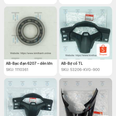
AB-Bạc đạn 6207 – dên lớn
AB-Bợ cổ TL
SKU: 1110361
SKU: 53206-KVG-900