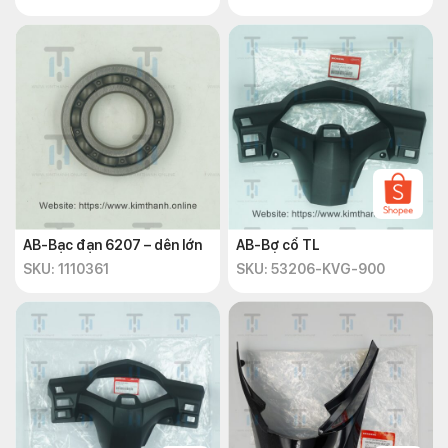
AB-Bạc đạn 6207 – dên lớn
AB-Bợ cổ TL
SKU: 1110361
SKU: 53206-KVG-900