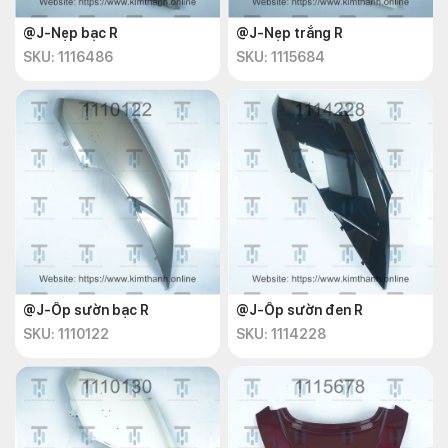
@J-Nẹp bạc R
@J-Nẹp trắng R
SKU: 1116486
SKU: 1115684
@J-Ốp sườn bạc R
@J-Ốp sườn đen R
SKU: 1110122
SKU: 1114228