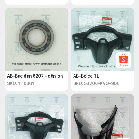
AB-Bạc đạn 6207 – dên lớn
AB-Bợ cổ TL
SKU: 1110361
SKU: 53206-KVG-900