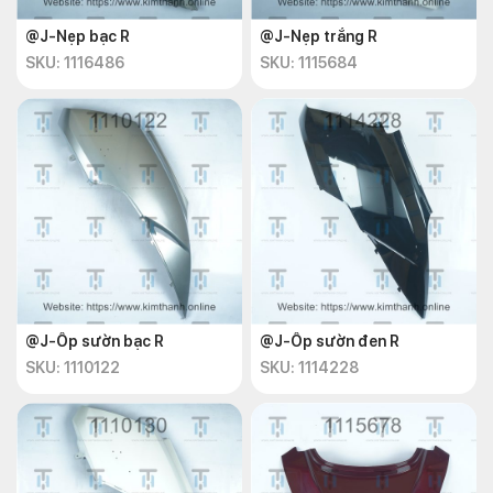
@J-Nẹp bạc R
@J-Nẹp trắng R
SKU: 1116486
SKU: 1115684
@J-Ốp sườn bạc R
@J-Ốp sườn đen R
SKU: 1110122
SKU: 1114228