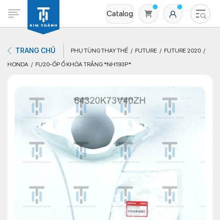
Catalog
TRANG CHỦ
PHỤ TÙNG THAY THẾ
FUTURE
FUTURE 2020
HONDA
FU20-ỐP Ổ KHÓA TRẮNG *NH193P*
Không có sản phẩm nào trong giỏ hàng