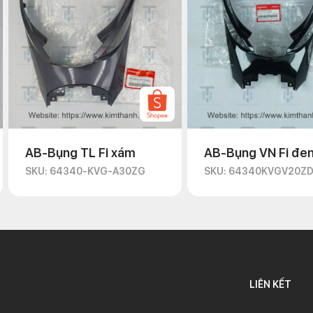
AB-Bụng TL Fi xám
AB-Bụng VN Fi đe
SKU: 64340-KVG-A30ZG
SKU: 64340KVGV20Z
LIÊN KẾT