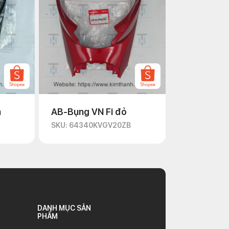
n
AB-Bụng VN Fi đỏ
D
SKU: 64340KVGV20ZB
DANH MỤC SẢN
PHẨM