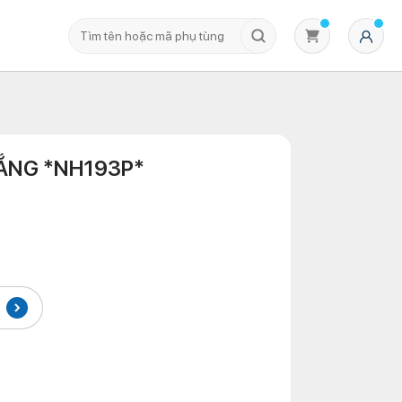
ẮNG *NH193P*
Không có sản phẩm nào trong giỏ hàng