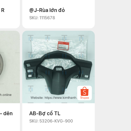
 R
@J-Rùa lớn đỏ
SKU: 1115678
– dên
AB-Bợ cổ TL
SKU: 53206-KVG-900