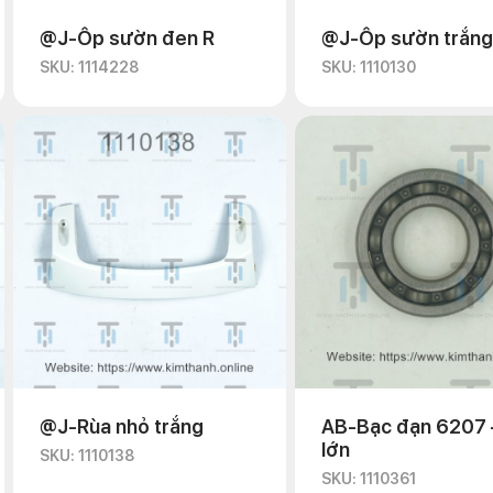
@J-Ốp sườn đen R
@J-Ốp sườn trắng
SKU: 1114228
SKU: 1110130
@J-Rùa nhỏ trắng
AB-Bạc đạn 6207 
lớn
SKU: 1110138
SKU: 1110361