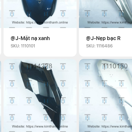
@J-Mặt nạ xanh
@J-Nẹp bạc R
SKU: 1110101
SKU: 1116486