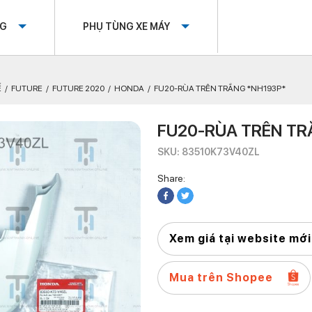
OG
PHỤ TÙNG XE MÁY
Ế
FUTURE
FUTURE 2020
HONDA
FU20-RÙA TRÊN TRẮNG *NH193P*
FU20-RÙA TRÊN TR
SKU: 83510K73V40ZL
Share:
Xem giá tại website mới
Mua trên Shopee