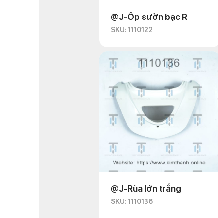
@J-Ốp sườn bạc R
SKU: 1110122
@J-Rùa lớn trắng
SKU: 1110136