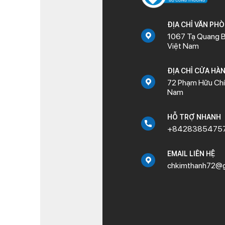
ĐỊA CHỈ VĂN PH
1067 Tạ Quang B
Việt Nam
ĐỊA CHỈ CỬA HÀ
72 Phạm Hữu Chí,
Nam
HỖ TRỢ NHANH
+8428385475
EMAIL LIÊN HỆ
chkimthanh72@g