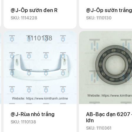
@J-Ốp sườn đen R
@J-Ốp sườn trắng
SKU: 1114228
SKU: 1110130
@J-Rùa nhỏ trắng
AB-Bạc đạn 6207 
lớn
SKU: 1110138
SKU: 1110361