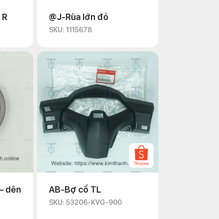
 R
@J-Rùa lớn đỏ
SKU: 1115678
– dên
AB-Bợ cổ TL
SKU: 53206-KVG-900