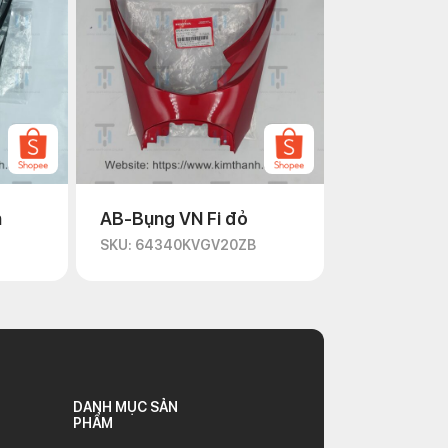
n
AB-Bụng VN Fi đỏ
D
SKU: 64340KVGV20ZB
DANH MỤC SẢN
PHẨM