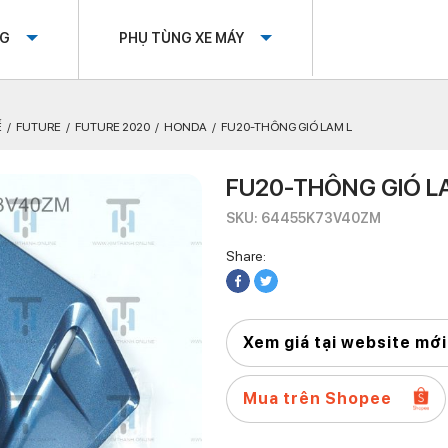
OG
PHỤ TÙNG XE MÁY
Ế
FUTURE
FUTURE 2020
HONDA
FU20-THÔNG GIÓ LAM L
FU20-THÔNG GIÓ L
SKU: 64455K73V40ZM
Share:
Xem giá tại website mới
Mua trên Shopee