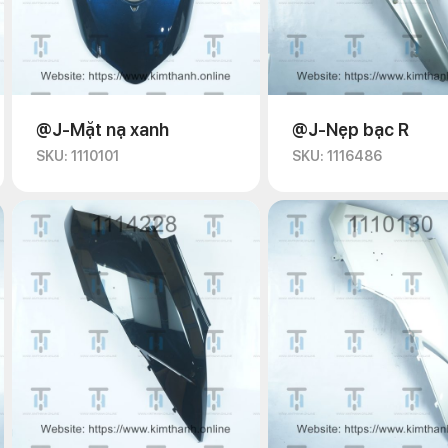
@J-Mặt nạ xanh
@J-Nẹp bạc R
SKU: 1110101
SKU: 1116486