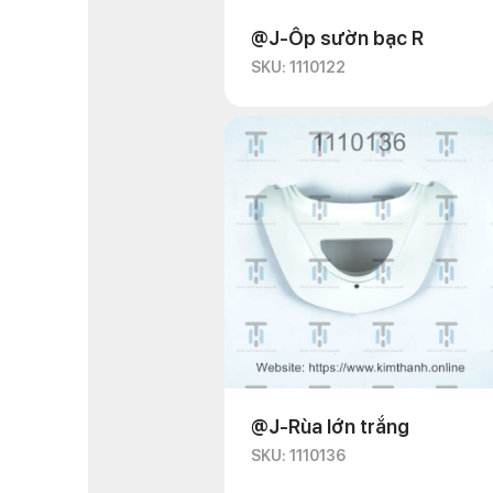
@J-Ốp sườn bạc R
SKU: 1110122
@J-Rùa lớn trắng
SKU: 1110136