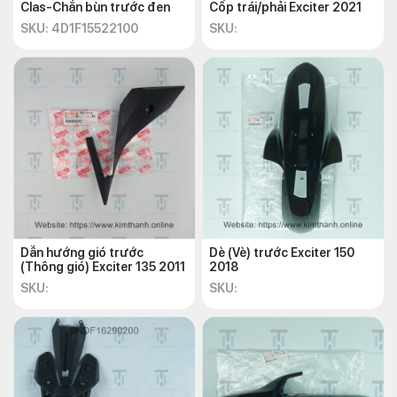
Clas-Chắn bùn trước đen
Cốp trái/phải Exciter 2021
SKU: 4D1F15522100
SKU:
Dẫn hướng gió trước
Dè (Vè) trước Exciter 150
(Thông gió) Exciter 135 2011
2018
SKU:
SKU: