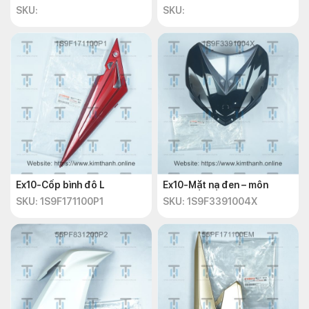
SKU:
SKU:
Ex10-Cốp bình đô L
Ex10-Mặt nạ đen – môn
SKU: 1S9F171100P1
SKU: 1S9F3391004X