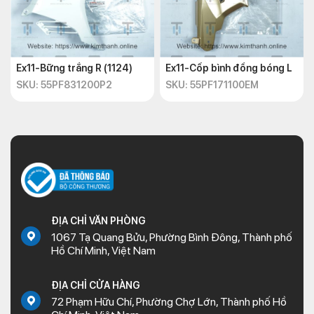
Ex11-Bững trắng R (1124)
Ex11-Cốp bình đồng bóng L
SKU: 55PF831200P2
SKU: 55PF171100EM
ĐỊA CHỈ VĂN PHÒNG
1067 Tạ Quang Bửu, Phường Bình Đông, Thành phố
Hồ Chí Minh, Việt Nam
ĐỊA CHỈ CỬA HÀNG
72 Phạm Hữu Chí, Phường Chợ Lớn, Thành phố Hồ