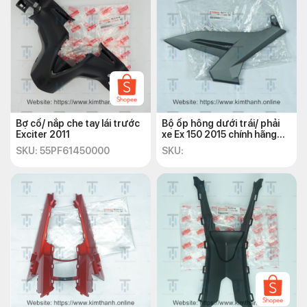
Bợ cổ/ nắp che tay lái trước
Bộ ốp hông dưới trái/ phải
Exciter 2011
xe Ex 150 2015 chính hãng
Yamaha
SKU: 55PF61450000
SKU: