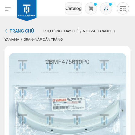
Catalog
TRANG CHỦ
PHỤ TÙNG THAY THẾ
NOZZA - GRANDE
YAMAHA
GRAN-NẮP CẢN TRẮNG
Không có sản phẩm nào trong giỏ hàng