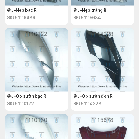
@J-Nẹp bạc R
@J-Nẹp trắng R
SKU: 1116486
SKU: 1115684
@J-Ốp sườn bạc R
@J-Ốp sườn đen R
SKU: 1110122
SKU: 1114228