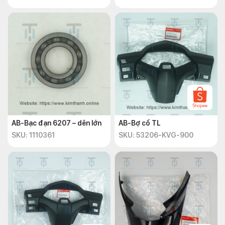
AB-Bạc đạn 6207 – dên lớn
AB-Bợ cổ TL
SKU: 1110361
SKU: 53206-KVG-900