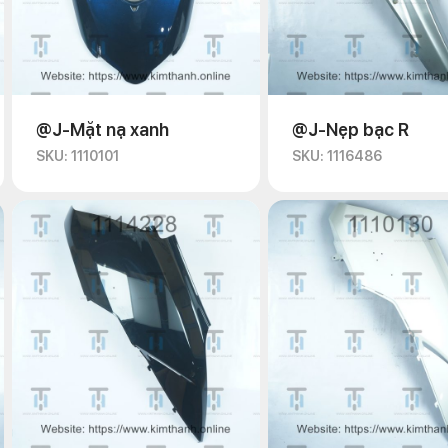
@J-Mặt nạ xanh
@J-Nẹp bạc R
SKU: 1110101
SKU: 1116486