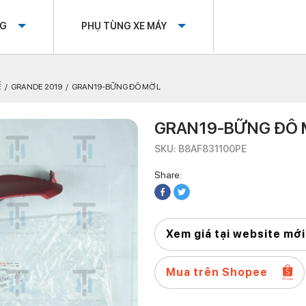
OG
PHỤ TÙNG XE MÁY
Ế
GRANDE 2019
GRAN19-BỮNG ĐÔ MỜ L
GRAN19-BỮNG ĐÔ 
SKU: B8AF831100PE
Share:
Xem giá tại website mới
Mua trên Shopee