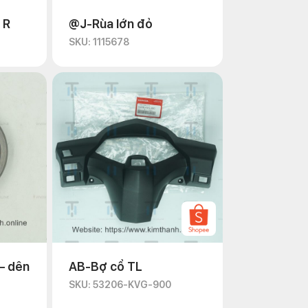
 R
@J-Rùa lớn đỏ
SKU: 1115678
– dên
AB-Bợ cổ TL
SKU: 53206-KVG-900