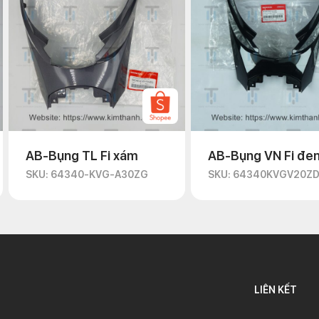
AB-Bụng TL Fi xám
AB-Bụng VN Fi đe
SKU: 64340-KVG-A30ZG
SKU: 64340KVGV20Z
LIÊN KẾT