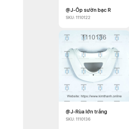
@J-Ốp sườn bạc R
SKU: 1110122
@J-Rùa lớn trắng
SKU: 1110136