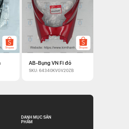
n
AB-Bụng VN Fi đỏ
D
SKU: 64340KVGV20ZB
DANH MỤC SẢN
PHẨM