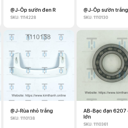
@J-Ốp sườn đen R
@J-Ốp sườn trắng
SKU: 1114228
SKU: 1110130
@J-Rùa nhỏ trắng
AB-Bạc đạn 6207 
lớn
SKU: 1110138
SKU: 1110361