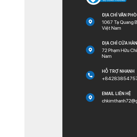
ĐỊA CHỈ VĂN PH
1067 Tạ Quang B
Việt Nam
ĐỊA CHỈ CỬA HÀ
72 Phạm Hữu Chí,
Nam
HỖ TRỢ NHANH
+8428385475
EMAIL LIÊN HỆ
chkimthanh72@g