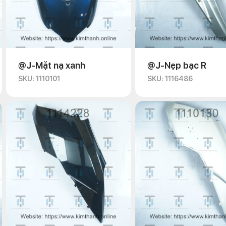
@J-Mặt nạ xanh
@J-Nẹp bạc R
SKU: 1110101
SKU: 1116486