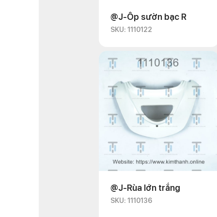
@J-Ốp sườn bạc R
SKU: 1110122
@J-Rùa lớn trắng
SKU: 1110136