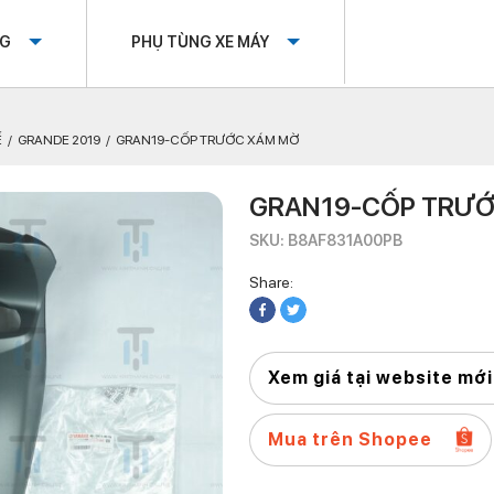
OG
PHỤ TÙNG XE MÁY
Ế
GRANDE 2019
GRAN19-CỐP TRƯỚC XÁM MỜ
GRAN19-CỐP TRƯ
SKU: B8AF831A00PB
Share:
Xem giá tại website mới
Mua trên Shopee