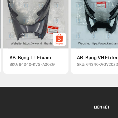
AB-Bụng TL Fi xám
AB-Bụng VN Fi đe
SKU: 64340-KVG-A30ZG
SKU: 64340KVGV20Z
LIÊN KẾT