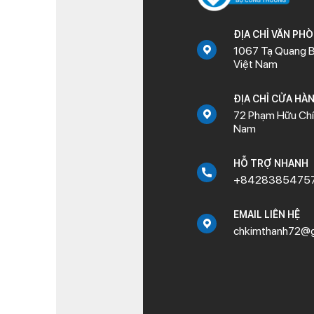
ĐỊA CHỈ VĂN PH
1067 Tạ Quang B
Việt Nam
ĐỊA CHỈ CỬA HÀ
72 Phạm Hữu Chí,
Nam
HỖ TRỢ NHANH
+8428385475
EMAIL LIÊN HỆ
chkimthanh72@g