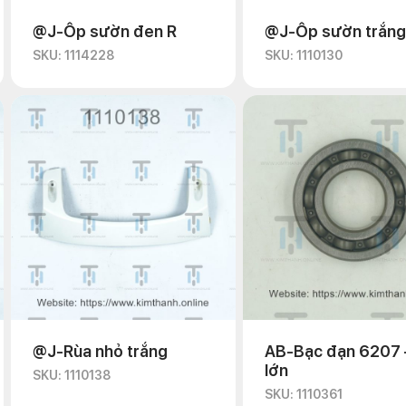
@J-Ốp sườn đen R
@J-Ốp sườn trắng
SKU: 1114228
SKU: 1110130
@J-Rùa nhỏ trắng
AB-Bạc đạn 6207 
lớn
SKU: 1110138
SKU: 1110361