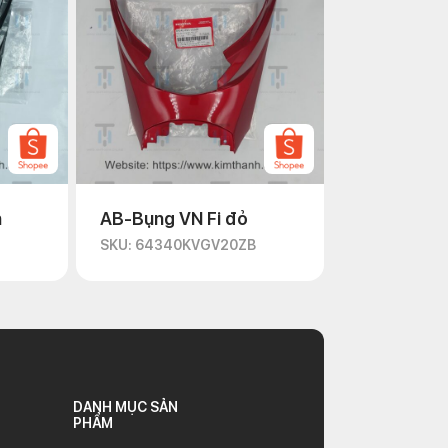
n
AB-Bụng VN Fi đỏ
D
SKU: 64340KVGV20ZB
DANH MỤC SẢN
PHẨM