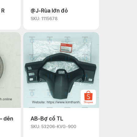
 R
@J-Rùa lớn đỏ
SKU: 1115678
– dên
AB-Bợ cổ TL
SKU: 53206-KVG-900