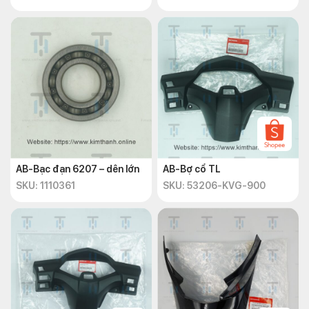
AB-Bạc đạn 6207 – dên lớn
AB-Bợ cổ TL
SKU: 1110361
SKU: 53206-KVG-900