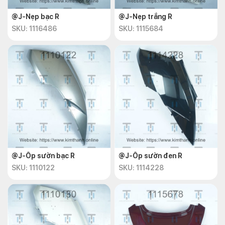
@J-Nẹp bạc R
@J-Nẹp trắng R
SKU: 1116486
SKU: 1115684
@J-Ốp sườn bạc R
@J-Ốp sườn đen R
SKU: 1110122
SKU: 1114228