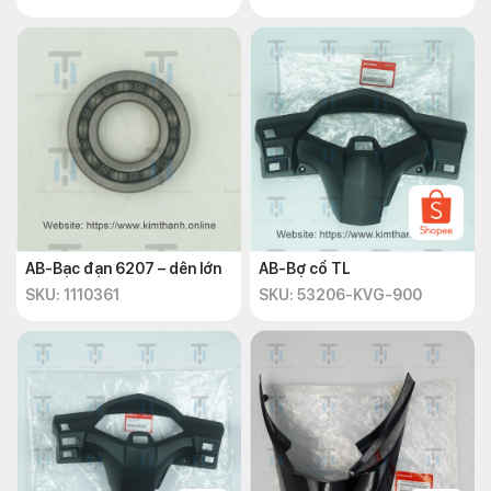
AB-Bạc đạn 6207 – dên lớn
AB-Bợ cổ TL
SKU: 1110361
SKU: 53206-KVG-900