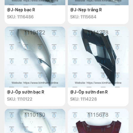
@J-Nẹp bạc R
@J-Nẹp trắng R
SKU: 1116486
SKU: 1115684
@J-Ốp sườn bạc R
@J-Ốp sườn đen R
SKU: 1110122
SKU: 1114228